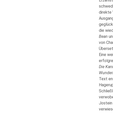
Erzähls
schwedi
direkte
Ausgang
geglück
die wied
Bean
u
von Cha
Überset
Eine wei
erfolgre
Die Kan
Wunder
Text en
Hagerup
Schließ
verwobe
Jostein
verwies