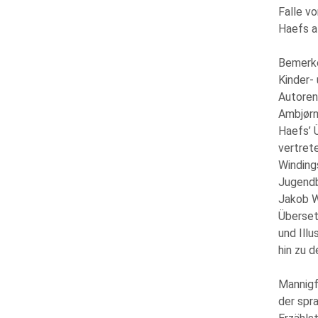
Falle v
Haefs a
Bemerke
Kinder-
Autoren,
Ambjørn
Haefs’ 
vertret
Winding
Jugendb
Jakob W
Überset
und Illu
hin zu d
Mannigf
der spra