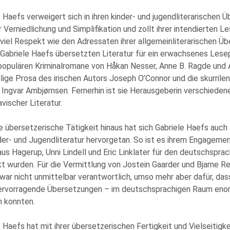
 Haefs verweigert sich in ihren kinder- und jugendliterarischen 
r Verniedlichung und Simplifikation und zollt ihrer intendierten 
viel Respekt wie den Adressaten ihrer allgemeinliterarischen Ü
 Gabriele Haefs übersetzten Literatur für ein erwachsenes Les
e populären Kriminalromane von Håkan Nesser, Anne B. Ragde und 
lige Prosa des irischen Autors Joseph O’Connor und die skurrilen
Ingvar Ambjørnsen. Fernerhin ist sie Herausgeberin verschieden
vischer Literatur.
e übersetzerische Tätigkeit hinaus hat sich Gabriele Haefs auch 
der- und Jugendliteratur hervorgetan. So ist es ihrem Engagemen
aus Hagerup, Unni Lindell und Eric Linklater für den deutschspr
t wurden. Für die Vermittlung von Jostein Gaarder und Bjarne Reu
war nicht unmittelbar verantwortlich, umso mehr aber dafür, das
ervorragende Übersetzungen – im deutschsprachigen Raum enor
n konnten.
 Haefs hat mit ihrer übersetzerischen Fertigkeit und Vielseitigk