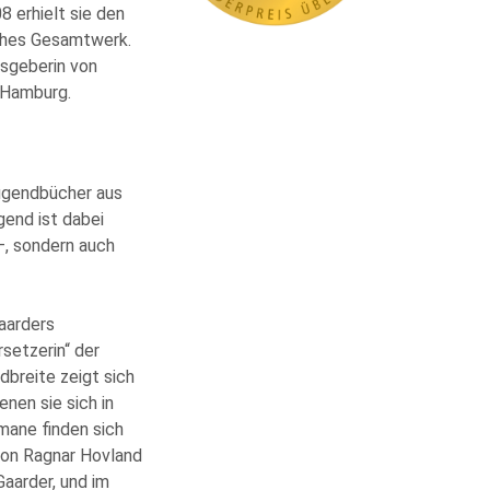
 erhielt sie den
sches Gesamtwerk.
usgeberin von
 Hamburg.
Jugendbücher aus
end ist dabei
–, sondern auch
aarders
setzerin“ der
dbreite zeigt sich
nen sie sich in
mane finden sich
von Ragnar Hovland
Gaarder, und im