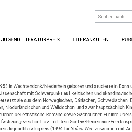
 JUGENDLITERATURPREIS
LITERANAUTEN
PUB
953 in Wachtendonk/Niederhein geboren und studierte in Bonn
issenschaft mit Schwerpunkt auf keltischen und skandinavisch
ersetzt sie aus dem Norwegischen, Dänischen, Schwedischen, E
en, Niederländischen und Walisischen, und zwar hauptsächlich Ki
ücher, belletristische Romane sowie Sachbücher. Für ihre Übe
rfach ausgezeichnet, u.a. mit dem Gustav-Heinemann-Friedensp
en Jugendliteraturpreis (1994 für
Sofies Welt
zusammen mit Aut