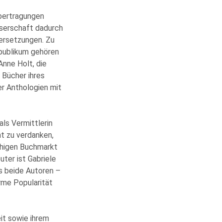
Übertragungen
Leserschaft dadurch
bersetzungen. Zu
epublikum gehören
Anne Holt, die
 Bücher ihres
er Anthologien mit
als Vermittlerin
t zu verdanken,
achigen Buchmarkt
ter ist Gabriele
s beide Autoren –
me Popularität
eit sowie ihrem