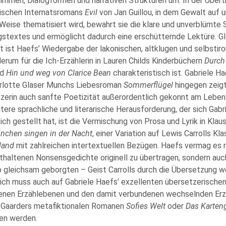
timmen, Dialogformen und narrativen Strukturen um. In der Über
schen Internatsromans
Evil
von Jan Guillou, in dem Gewalt auf 
 Weise thematisiert wird, bewahrt sie die klare und unverblümte
stextes und ermöglicht dadurch eine erschütternde Lektüre. G
t ist Haefs’ Wiedergabe der lakonischen, altklugen und selbstir
erum für die Ich-Erzählerin in Lauren Childs Kinderbüchern
Durch
nd
Hin und weg von Clarice Bean
charakteristisch ist. Gabriele H
rlotte Glaser Munchs Liebesroman
Sommerflügel
hingegen zeigt
zerin auch sanfte Poetizität außerordentlich gekonnt am Leben 
tere sprachliche und literarische Herausforderung, der sich Gabr
ich gestellt hat, ist die Vermischung von Prosa und Lyrik in Kla
inchen singen in der Nacht
, einer Variation auf Lewis Carrolls Kl
land
mit zahlreichen intertextuellen Bezügen. Haefs vermag es ni
thaltenen Nonsensgedichte originell zu übertragen, sondern auc
 gleichsam geborgten – Geist Carrolls durch die Übersetzung w
lich muss auch auf Gabriele Haefs’ exzellenten übersetzerisch
nen Erzählebenen und den damit verbundenen wechselnden Erzä
 Gaarders metafiktionalen Romanen
Sofies Welt
oder
Das Karten
en werden.