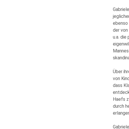
Gabriele
jegliche
ebenso 
der von
u.a. di
eigenwil
Mannes 
skandina
Über ihr
von Kin
dass Kl
entdeck
Haefs z
durch h
erlange
Gabriele