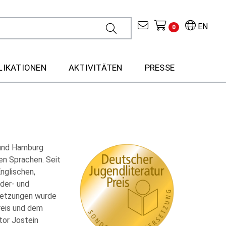
EN
0
LIKATIONEN
AKTIVITÄTEN
PRESSE
 und Hamburg
en Sprachen. Seit
nglischen,
nder- und
rsetzungen wurde
reis und dem
or Jostein