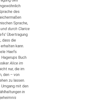
tragung des
ungewöhnlich
 Sprache des
leichermaßen
onischen Sprache,
 und durch Clarice
aefs’ Übertragung
, dass die
erhalten kann.
iele Haefs
us Hagerups Buch
assiker
Alice im
cht nur, die im
h, den – von
ehen zu lassen.
en Umgang mit den
hlhaltungen in
geheimnis