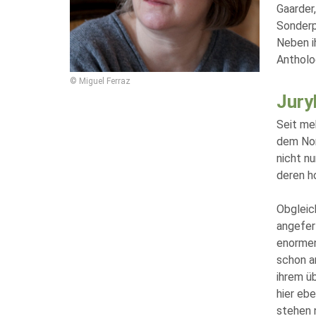
Gaarder
Sonderp
Neben ih
Antholo
© Miguel Ferraz
Jury
Seit me
dem Nor
nicht nu
deren h
Obgleic
angefer
enormen
schon a
ihrem ü
hier eb
stehen 