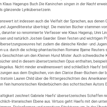
on Klaus Hagerups Buch
Die Kaninchen singen in der Nacht
erweis
ls glänzende Lyrikübersetzerin.
nswert ist indessen auch die Vielfalt der Sprachen, aus denen 
 und Jugendliteratur überträgt. Die meisten Bücher stammen vo
 darunter so renommierte Verfasser wie Klaus Hagerup, Unni Lind
sen und natürlich Jostein Gaarder. Einen festen und wichtigen Pl
Übersetzungsoeuvres hat zudem die dänische Kinder- und Jugendl
en u.a. durch die schräg-phantastischen Romane Bjarne Reuters
s Geschichten um den
Kleinen Hund Mister
. Auch schwedische K
ücher sind in diesem übersetzerischen Opus enthalten, beispie
egelius. Nicht minder erwähnenswert sind schließlich Haefs’ bril
zungen aus dem Englischen, von den
Clarice Bean
-Büchern der b
stratorin Lauren Child über die Rittergeschichten des Amerikaner
en fein humoristischen Kinderbüchern des schottischen Autors Er
altigkeit zeichnet Gabriele Haefs’ übersetzerisches Schaffen ni
chlich-literarischen Ebene aus. Virtuos geht Haefs mit den unte