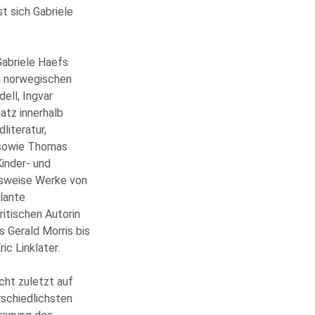
t sich Gabriele
Gabriele Haefs
n norwegischen
ell, Ingvar
atz innerhalb
iteratur,
 sowie Thomas
inder- und
lsweise Werke von
lante
ritischen Autorin
s Gerald Morris bis
ic Linklater.
cht zuletzt auf
rschiedlichsten