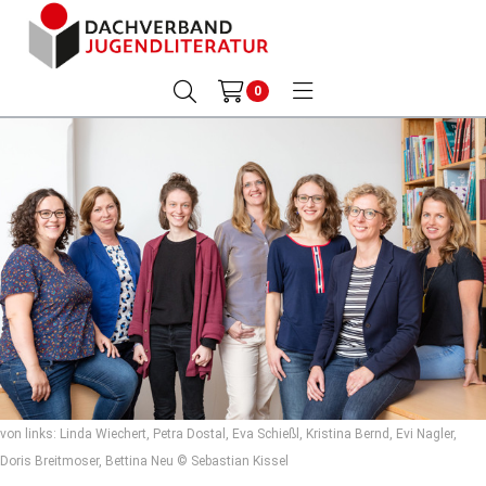
0
von links: Linda Wiechert, Petra Dostal, Eva Schießl, Kristina Bernd, Evi Nagler,
Doris Breitmoser, Bettina Neu © Sebastian Kissel