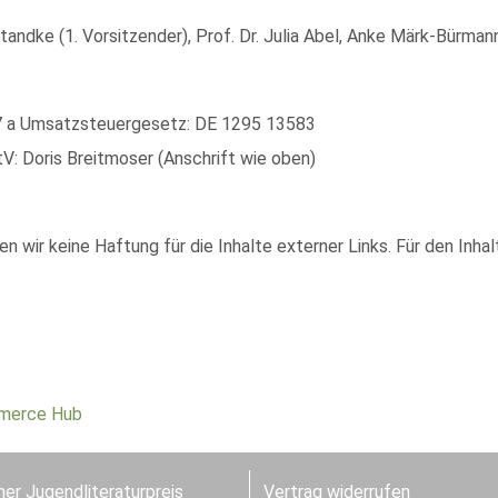
andke (1. Vorsitzender), Prof. Dr. Julia Abel, Anke Märk-Bürmann,
7 a Umsatzsteuergesetz: DE 1295 13583
V: Doris Breitmoser (Anschrift wie oben)
n wir keine Haftung für die Inhalte externer Links. Für den Inhal
merce Hub
er Jugendliteraturpreis
Vertrag widerrufen