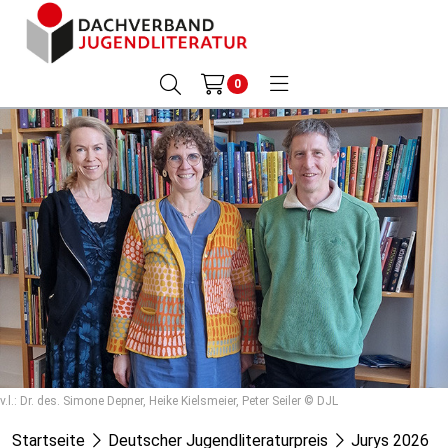
0
v.l.: Dr. des. Simone Depner, Heike Kielsmeier, Peter Seiler © DJL
Startseite
Deutscher Jugendliteraturpreis
Jurys 2026