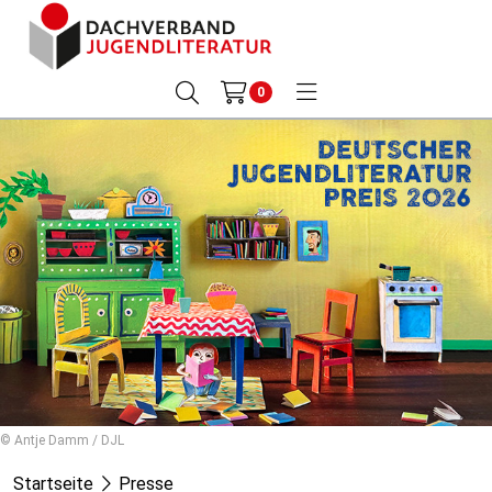
0
© Antje Damm / DJL
Startseite
Presse