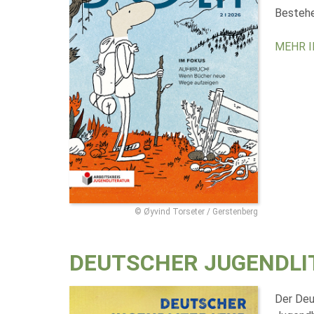
Bestehe
MEHR 
© Øyvind Torseter / Gerstenberg
DEUTSCHER JUGENDLI
Der Deu