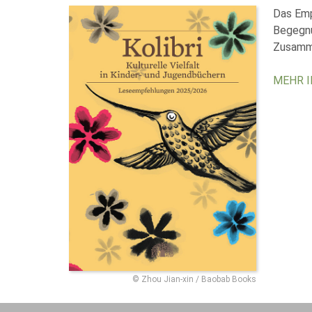
Das Emp
Begegnu
Zusamme
MEHR 
© Zhou Jian-xin / Baobab Books