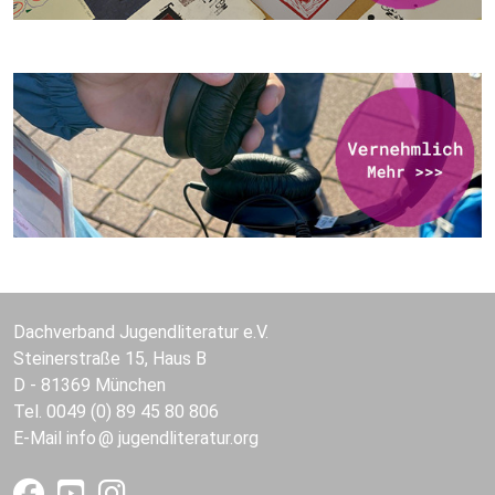
Dachverband Jugendliteratur e.V.
Steinerstraße 15, Haus B
D - 81369 München
Tel. 0049 (0) 89 45 80 806
E-Mail
info
jugendliteratur.org