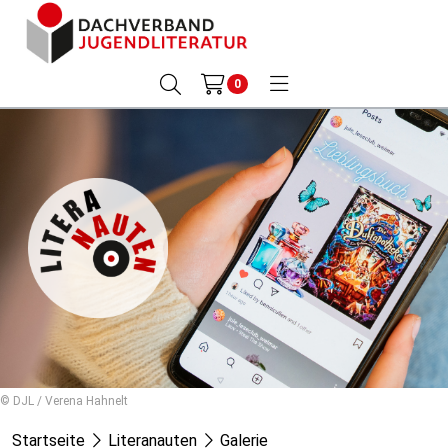
0
© DJL / Verena Hahnelt
Startseite
Literanauten
Galerie