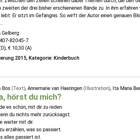
n. Zwischen den Zeilen scheinen dabei Themen durch, die den Ge
 zweiten der drei bisher erschienenen Bände zu. In ihm erfahren
 lebt: Er sitzt im Gefängnis. So wirft der Autor einen genauen Bli
..
& Gelberg
407-82045-7
(D), € 10,30 (A)
erung 2015, Kategorie: Kinderbuch
a Bos
(Text)
, Annemarie van Haeringen
(Illustration)
, Ita Maria B
, hörst du mich?
nde es schön, mit dir zu reden.
enn du nichts mehr zurücksagst.
e weiter mit dir.
zu erzählen, was so passiert.
 alles passiert ist.