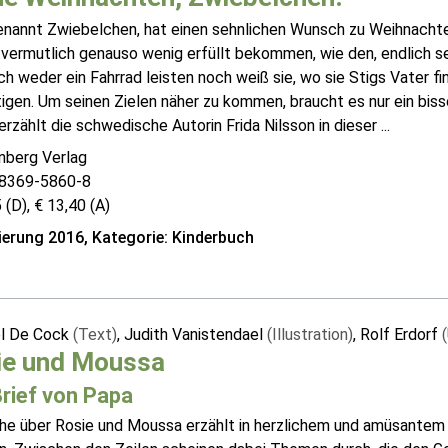
genannt Zwiebelchen, hat einen sehnlichen Wunsch zu Weihnacht
 vermutlich genauso wenig erfüllt bekommen, wie den, endlich s
ch weder ein Fahrrad leisten noch weiß sie, wo sie Stigs Vater fi
gen. Um seinen Zielen näher zu kommen, braucht es nur ein biss
rzählt die schwedische Autorin Frida Nilsson in dieser ...
nberg Verlag
8369-5860-8
 (D), € 13,40 (A)
erung 2016, Kategorie: Kinderbuch
l De Cock
(Text)
, Judith Vanistendael
(Illustration)
, Rolf Erdorf
ie und Moussa
Brief von Papa
ihe über Rosie und Moussa erzählt in herzlichem und amüsantem 