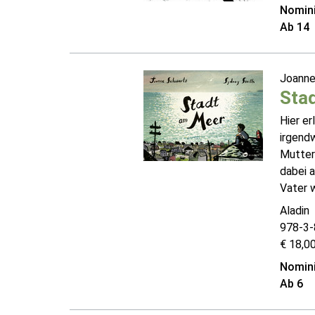
Nomini
Ab 14
Joanne
Sta
Hier e
irgendw
Mutter 
dabei 
Vater w
Aladin
978-3-
€ 18,00
Nomini
Ab 6