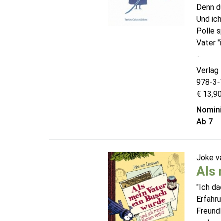
Denn d
Und ich
Polle s
Vater "
...
Verlag
978-3-
€ 13,90
Nomini
Ab 7
Joke 
Als 
"Ich da
Erfahr
Freundl