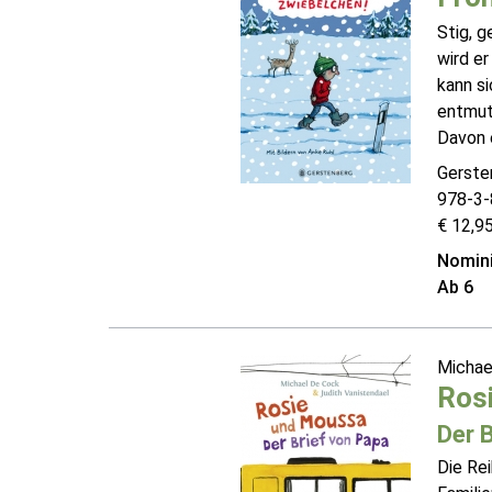
Stig, 
wird er
kann si
entmuti
Davon e
Gerste
978-3-
€ 12,95
Nomini
Ab 6
Michae
Ros
Der 
Die Re