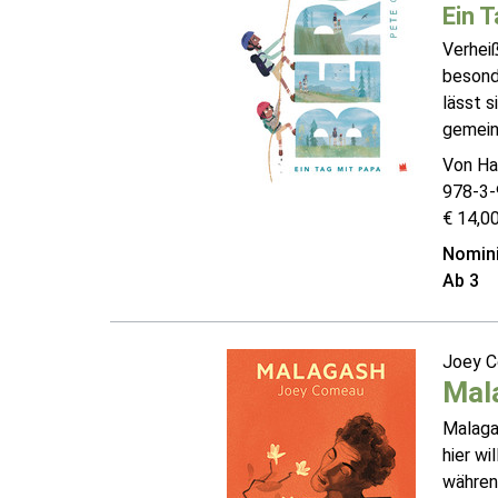
Ein 
Verhei
besonde
lässt s
gemein
Von Ha
978-3-
€ 14,00
Nomini
Ab 3
Joey 
Mal
Malagas
hier wi
während