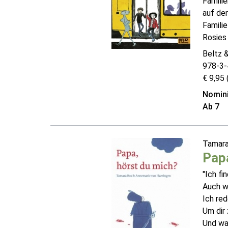
Familie
auf den
Familie
Rosies .
Beltz 
978-3-
€ 9,95 
Nomini
Ab 7
Tamar
Papa
"Ich fi
Auch w
Ich red
Um dir 
Und was