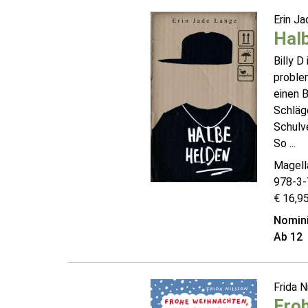
Erin J
Hal
Billy D
problem
einen 
Schläge
Schulv
So ...
Magell
978-3-
€ 16,95
Nomini
Ab 12
Frida N
Fro