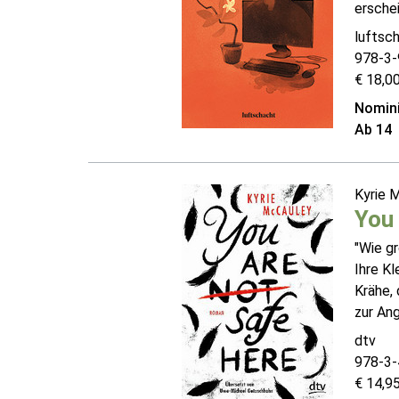
erschei
luftsc
978-3-
€ 18,00
Nomini
Ab 14
Kyrie 
You 
"Wie gr
Ihre Kl
Krähe, 
zur Ang
dtv
978-3-
€ 14,95