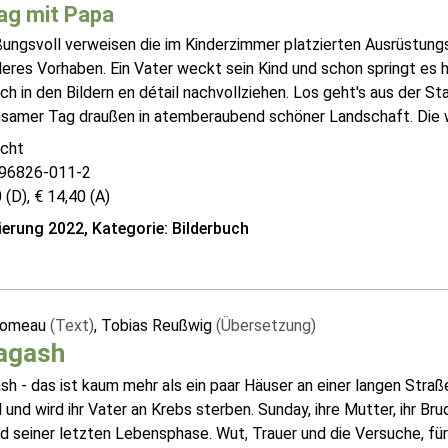
Tag mit Papa
ßungsvoll verweisen die im Kinderzimmer platzierten Ausrüstung
res Vorhaben. Ein Vater weckt sein Kind und schon springt es h
ich in den Bildern en détail nachvollziehen. Los geht's aus der St
samer Tag draußen in atemberaubend schöner Landschaft. Die wa
cht
96826-011-2
 (D), € 14,40 (A)
erung 2022, Kategorie: Bilderbuch
Comeau
(Text)
, Tobias Reußwig
(Übersetzung)
agash
h - das ist kaum mehr als ein paar Häuser an einer langen Straß
ll und wird ihr Vater an Krebs sterben. Sunday, ihre Mutter, ihr B
 seiner letzten Lebensphase. Wut, Trauer und die Versuche, füre