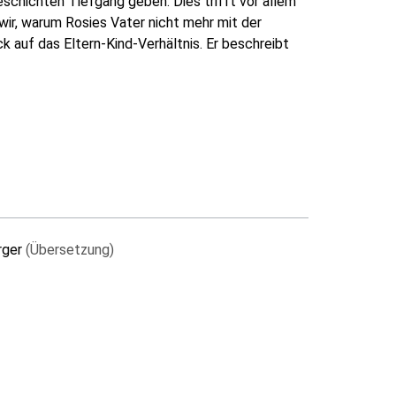
schichten Tiefgang geben. Dies trifft vor allem
 wir, warum Rosies Vater nicht mehr mit der
ck auf das Eltern-Kind-Verhältnis. Er beschreibt
erger
(Übersetzung)