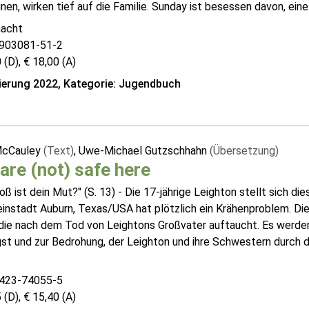
nen, wirken tief auf die Familie. Sunday ist besessen davon, eine
hacht
903081-51-2
 (D), € 18,00 (A)
erung 2022, Kategorie: Jugendbuch
McCauley
(Text)
, Uwe-Michael Gutzschhahn
(Übersetzung)
are (not) safe here
oß ist dein Mut?" (S. 13) - Die 17-jährige Leighton stellt sich di
einstadt Auburn, Texas/USA hat plötzlich ein Krähenproblem. Die
die nach dem Tod von Leightons Großvater auftaucht. Es werden 
st und zur Bedrohung, der Leighton und ihre Schwestern durch de
423-74055-5
 (D), € 15,40 (A)