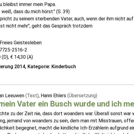
u bleibst immer mein Papa.
 weiß, dass du mich hörst." (S. 39)
pricht zu seinem sterbenden Vater, auch, wenn der ihm nicht auf 
ist nicht mehr", geht das Gespräch trotzdem
 Freies Geistesleben
7725-2516-2
 (D), € 14,30 (A)
erung 2014, Kategorie: Kinderbuch
van Leeuwen
(Text)
, Hanni Ehlers
(Übersetzung)
mein Vater ein Busch wurde und ich m
chte zu der Zeit nie, dass dort woanders war. Überall sonst war 
ung, jemand von woanders zu sein, dem man mit Misstrauen, offe
ichkeit begegnet, macht die kindliche Ich-Erzählerin aufgrund ei