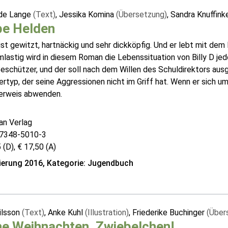
ade Lange
(Text)
, Jessika Komina
(Übersetzung)
, Sandra Knuffin
be Helden
 ist gewitzt, hartnäckig und sehr dickköpfig. Und er lebt mit d
lastig wird in diesem Roman die Lebenssituation von Billy D jed
Beschützer, und der soll nach dem Willen des Schuldirektors au
rtyp, der seine Aggressionen nicht im Griff hat. Wenn er sich u
erweis abwenden.
an Verlag
7348-5010-3
 (D), € 17,50 (A)
erung 2016, Kategorie: Jugendbuch
ilsson
(Text)
, Anke Kuhl
(Illustration)
, Friederike Buchinger
(Über
he Weihnachten, Zwiebelchen!