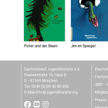
Peter und der Baum
Jim im Spiegel
Dachverband Jugendliteratur e.V.
Deutsch
Steinerstraße 15, Haus B
Fachzeit
D - 81369 München
IBBY - 
Tel. 0049 (0) 89 45 80 806
E-Mail
info
jugendliteratur.org
Mitglie
Presse
Newslet