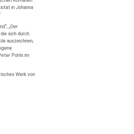
stischen Romanen
ität in Johanna
“
nd“, „Der
die sich durch
ile auszeichnen,
eigene
Peter Pohls im
erisches Werk von