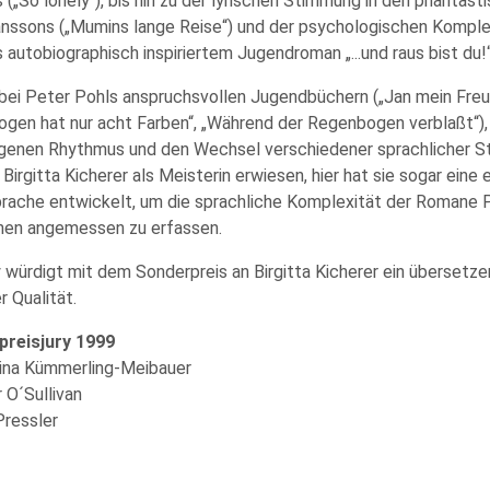
 („So lonely“), bis hin zu der lyrischen Stimmung in den phanta
nssons („Mumins lange Reise“) und der psychologischen Komplex
 autobiographisch inspiriertem Jugendroman „...und raus bist du!
bei Peter Pohls anspruchsvollen Jugendbüchern („Jan mein Freu
gen hat nur acht Farben“, „Während der Regenbogen verblaßt“), 
igenen Rhythmus und den Wechsel verschiedener sprachlicher St
 Birgitta Kicherer als Meisterin erwiesen, hier hat sie sogar eine 
rache entwickelt, um die sprachliche Komplexität der Romane 
en angemessen zu erfassen.
y würdigt mit dem Sonderpreis an Birgitta Kicherer ein übersetz
 Qualität.
reisjury 1999
tina Kümmerling-Meibauer
 O´Sullivan
Pressler