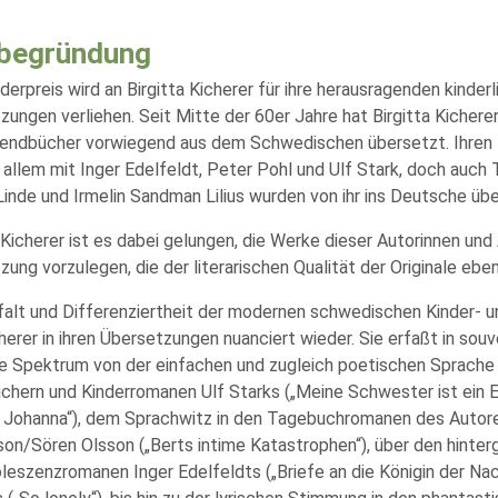
begründung
erpreis wird an Birgitta Kicherer für ihre herausragenden kinderl
ungen verliehen. Seit Mitte der 60er Jahre hat Birgitta Kichere
endbücher vorwiegend aus dem Schwedischen übersetzt. Ihren
 allem mit Inger Edelfeldt, Peter Pohl und Ulf Stark, doch auch
Linde und Irmelin Sandman Lilius wurden von ihr ins Deutsche übe
 Kicherer ist es dabei gelungen, die Werke dieser Autorinnen und 
ung vorzulegen, die der literarischen Qualität der Originale ebenb
lfalt und Differenziertheit der modernen schwedischen Kinder- u
herer in ihren Übersetzungen nuanciert wieder. Sie erfaßt in sou
 Spektrum von der einfachen und zugleich poetischen Sprache 
üchern und Kinderromanen Ulf Starks („Meine Schwester ist ein E
, Johanna“), dem Sprachwitz in den Tagebuchromanen des Auto
on/Sören Olsson („Berts intime Katastrophen“), über den hinter
leszenzromanen Inger Edelfeldts („Briefe an die Königin der Nac