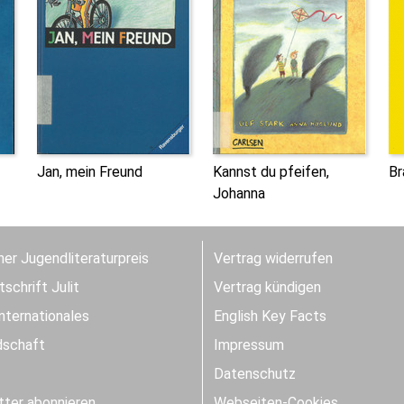
Jan, mein Freund
Kannst du pfeifen,
Br
Johanna
er Jugendliteraturpreis
Vertrag widerrufen
schrift Julit
Vertrag kündigen
Internationales
English Key Facts
dschaft
Impressum
Datenschutz
ter abonnieren
Webseiten-Cookies