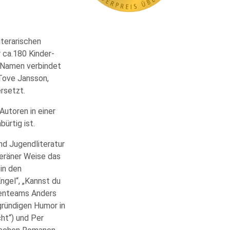
iterarischen
r ca.180 Kinder-
 Namen verbindet
 Tove Jansson,
rsetzt.
Autoren in einer
ürtig ist.
nd Jugendliteratur
veräner Weise das
in den
ngel“, „Kannst du
renteams Anders
gründigen Humor in
ht“) und Per