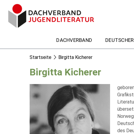
DACHVERBAND
DEUTSCHER
Startseite
Birgitta Kicherer
Birgitta Kicherer
geboren
Grafiks
Literat
überset
Norwegi
Deutsch
des Deu