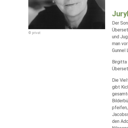
Jury
Der Sond
Übersetz
© privat
und Jug
man vor
Gunnel 
Birgitta
Übersetz
Die Vie
gibt Kic
gesamte
Bilderb
pfeifen
Jacobss
den Ado