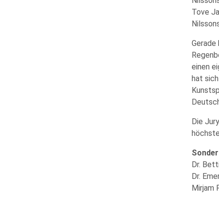
Nilssons
Tove Ja
Nilssons
Gerade 
Regenbo
einen e
hat sich
Kunstsp
Deutsch
Die Jur
höchster
Sonderp
Dr. Bet
Dr. Emer
Mirjam 