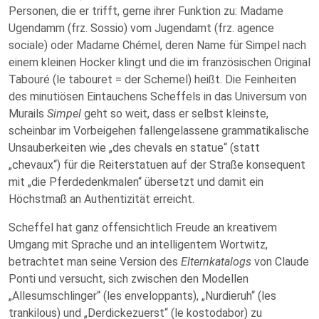
Personen, die er trifft, gerne ihrer Funktion zu: Madame
Ugendamm (frz. Sossio) vom Jugendamt (frz. agence
sociale) oder Madame Chémel, deren Name für Simpel nach
einem kleinen Hocker klingt und die im französischen Original
Tabouré (le tabouret = der Schemel) heißt. Die Feinheiten
des minutiösen Eintauchens Scheffels in das Universum von
Murails
Simpel
geht so weit, dass er selbst kleinste,
scheinbar im Vorbeigehen fallengelassene grammatikalische
Unsauberkeiten wie „des chevals en statue“ (statt
„chevaux“) für die Reiterstatuen auf der Straße konsequent
mit „die Pferdedenkmalen“ übersetzt und damit ein
Höchstmaß an Authentizität erreicht.
Scheffel hat ganz offensichtlich Freude an kreativem
Umgang mit Sprache und an intelligentem Wortwitz,
betrachtet man seine Version des
Elternkatalogs
von Claude
Ponti und versucht, sich zwischen den Modellen
„Allesumschlinger“ (les enveloppants), „Nurdieruh“ (les
trankilous) und „Derdickezuerst“ (le kostodabor) zu