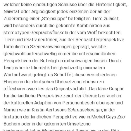
welcher keine eindeutigen Schlüsse über die Hinterlistigkeit,
Naivität oder Arglosigkeit jedes einzelnen der an der
Zubereitung einer „Steinsuppe“ beteiligten Tiere zulässt,
wird besonders durch die gekonnte Kombination aus
stereotypen Gesprächsfloskeln der vom Wolf bekochten
Tiere und relativ neutralen, aus der Beobachterperspektive
formulierten Szenenanweisungen geprägt, welche
gleichwohl unterschwellig immer die unterschiedlichen
Perspektiven der Beteiligten mitschwingen lassen. Durch
fein justierte Idiomatik bei gleichzeitig minimalem
Wortaufwand gelingt es Scheffel, diese verschiedenen
Ebenen in der deutschen Übersetzung ebenso zu
offenbaren wie dies das Original vorführt. Das klare Gespür
für die kindliche Perspektive zeigt der Übersetzer auch in
der kulturellen Adaption von Personenbeschreibungen und
Namen wie in Kristin Aertssons
Schmusekönigin
, in der
Imitation der kindlichen Perspektive wie in Michel Gays
Zeo
-
Büchern oder in der gekonnten Umsetzung
kindersprachlicher Wendungen und Reime wie in den
Rita-