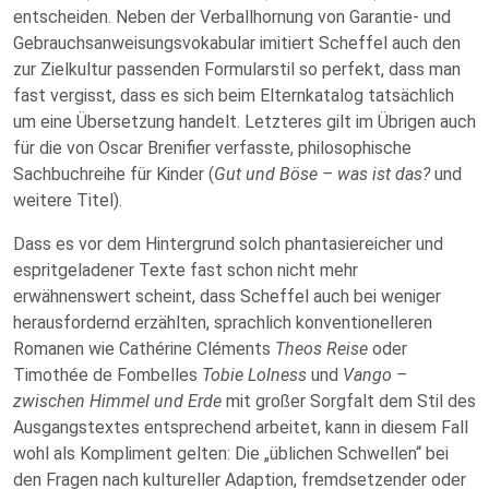
entscheiden. Neben der Verballhornung von Garantie- und
Gebrauchsanweisungsvokabular imitiert Scheffel auch den
zur Zielkultur passenden Formularstil so perfekt, dass man
fast vergisst, dass es sich beim Elternkatalog tatsächlich
um eine Übersetzung handelt. Letzteres gilt im Übrigen auch
für die von Oscar Brenifier verfasste, philosophische
Sachbuchreihe für Kinder (
Gut und Böse – was ist das?
und
weitere Titel).
Dass es vor dem Hintergrund solch phantasiereicher und
espritgeladener Texte fast schon nicht mehr
erwähnenswert scheint, dass Scheffel auch bei weniger
herausfordernd erzählten, sprachlich konventionelleren
Romanen wie Cathérine Cléments
Theos Reise
oder
Timothée de Fombelles
Tobie Lolness
und
Vango –
zwischen Himmel und Erde
mit großer Sorgfalt dem Stil des
Ausgangstextes entsprechend arbeitet, kann in diesem Fall
wohl als Kompliment gelten: Die „üblichen Schwellen“ bei
den Fragen nach kultureller Adaption, fremdsetzender oder