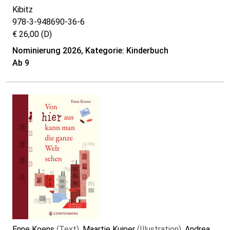
Kibitz
978-3-948690-36-6
€ 26,00 (D)
Nominierung 2026, Kategorie: Kinderbuch
Ab 9
Enne Koens
(Text)
, Maartje Kuiper
(Illustration)
, Andrea