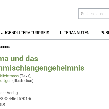
 JUGENDLITERATURPREIS
LITERANAUTEN
PUB
eimnis
ma und das
mischlangengeheimnis
chlichtmann
(Text)
,
Möltgen
(Illustration)
nser Verlag
78-3-446-25701-6
(D)