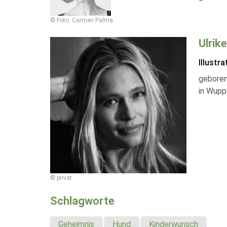
© Foto: Carmen Palma
Ulrik
Illustra
geboren 
in Wuppe
© privat
Schlagworte
Geheimnis
Hund
Kinderwunsch