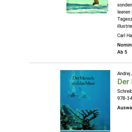
sondern
leeren
Tagesz
illustr
Carl Ha
Nomini
Ab 5
Andrej
Der
Schrei
978-3
Auswah