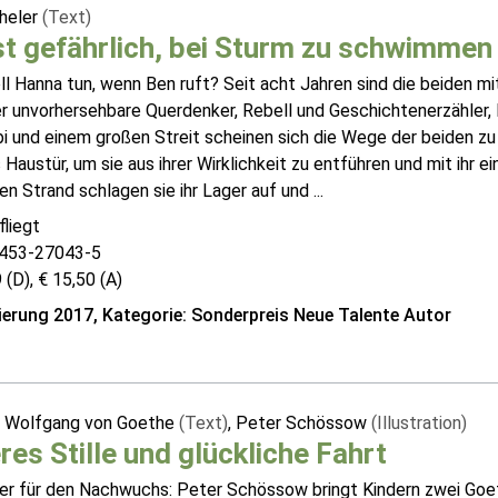
cheler
(Text)
st gefährlich, bei Sturm zu schwimmen
l Hanna tun, wenn Ben ruft? Seit acht Jahren sind die beiden mi
er unvorhersehbare Querdenker, Rebell und Geschichtenerzähler,
 und einem großen Streit scheinen sich die Wege der beiden zu 
Haustür, um sie aus ihrer Wirklichkeit zu entführen und mit ihr e
n Strand schlagen sie ihr Lager auf und ...
liegt
453-27043-5
 (D), € 15,50 (A)
erung 2017, Kategorie: Sonderpreis Neue Talente Autor
 Wolfgang von Goethe
(Text)
, Peter Schössow
(Illustration)
es Stille und glückliche Fahrt
ker für den Nachwuchs: Peter Schössow bringt Kindern zwei Goe