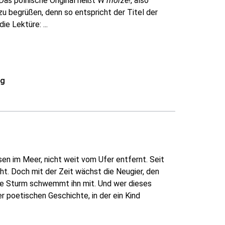
as polnische Original heißt W
morze!
, also
 zu begrüßen, denn so entspricht der Titel der
e Lektüre: ...
ng
en im Meer, nicht weit vom Ufer entfernt. Seit
t. Doch mit der Zeit wächst die Neugier, den
oße Sturm schwemmt ihn mit. Und wer dieses
r poetischen Geschichte, in der ein Kind