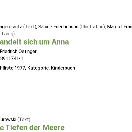
agercrantz
(Text)
, Sabine Friedrichson
(Illustration)
, Margot Fra
etzung)
andelt sich um Anna
Friedrich Oetinger
78911741-1
lliste 1977, Kategorie: Kinderbuch
Kurowski
(Text)
ie Tiefen der Meere