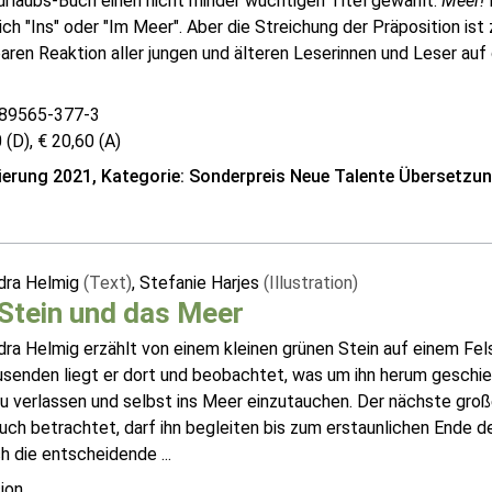
urlaubs-Buch einen nicht minder wuchtigen Titel gewählt:
Meer!
D
ich "Ins" oder "Im Meer". Aber die Streichung der Präposition ist
ren Reaktion aller jungen und älteren Leserinnen und Leser auf di
89565-377-3
 (D), € 20,60 (A)
erung 2021, Kategorie: Sonderpreis Neue Talente Übersetzu
dra Helmig
(Text)
, Stefanie Harjes
(Illustration)
Stein und das Meer
ra Helmig erzählt von einem kleinen grünen Stein auf einem Fels
senden liegt er dort und beobachtet, was um ihn herum geschieh
zu verlassen und selbst ins Meer einzutauchen. Der nächste gr
uch betrachtet, darf ihn begleiten bis zum erstaunlichen Ende de
ch die entscheidende ...
ion