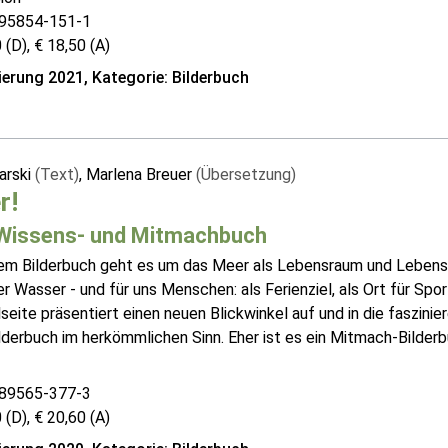
95854-151-1
 (D), € 18,50 (A)
erung 2021, Kategorie: Bilderbuch
arski
(Text)
, Marlena Breuer
(Übersetzung)
r!
Wissens- und Mitmachbuch
sem Bilderbuch geht es um das Meer als Lebensraum und Lebensqu
r Wasser - und für uns Menschen: als Ferienziel, als Ort für Spo
eite präsentiert einen neuen Blickwinkel auf und in die faszinie
lderbuch im herkömmlichen Sinn. Eher ist es ein Mitmach-Bilder
89565-377-3
 (D), € 20,60 (A)