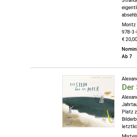
Strand
eigentl
absehba
Moritz
978-3-
€ 20,00
Nomini
Ab 7
Alexan
Der 
Alexand
Jahrtau
Platz 
Bilderb
letztli
Mixtvis