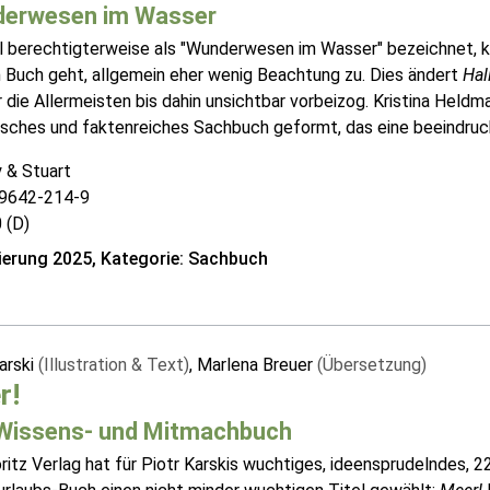
erwesen im Wasser
 berechtigterweise als "Wunderwesen im Wasser" bezeichnet, k
 Buch geht, allgemein eher wenig Beachtung zu. Dies ändert
Hal
 die Allermeisten bis dahin unsichtbar vorbeizog. Kristina Heldm
isches und faktenreiches Sachbuch geformt, das eine beeindrucke
 & Stuart
9642-214-9
 (D)
erung 2025, Kategorie: Sachbuch
arski
(Illustration & Text)
, Marlena Breuer
(Übersetzung)
r!
Wissens- und Mitmachbuch
ritz Verlag hat für Piotr Karskis wuchtiges, ideensprudelndes,