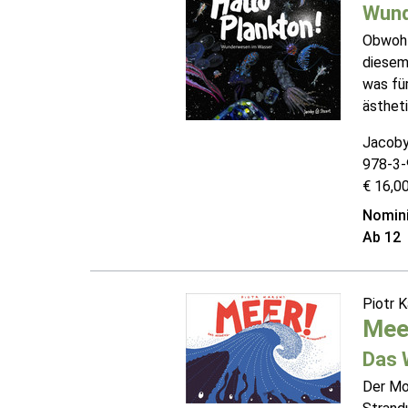
Wund
Obwohl
diesem
was für
ästhet
Jacoby
978-3-
€ 16,00
Nomini
Ab 12
Piotr K
Mee
Das 
Der Mo