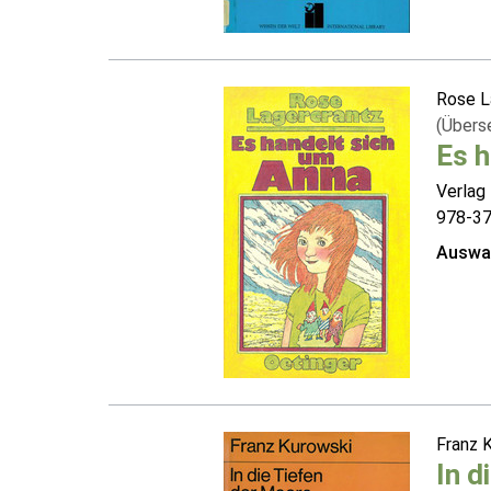
Rose L
(Übers
Es h
Verlag 
978-3
Auswah
Franz 
In d