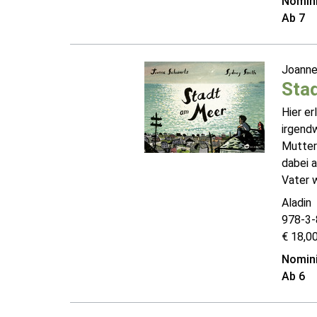
Nomini
Ab 7
Joanne
Sta
Hier e
irgendw
Mutter 
dabei 
Vater w
Aladin
978-3-
€ 18,00
Nomini
Ab 6