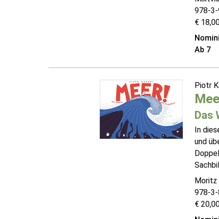
978-3-
€ 18,00
Nomini
Ab 7
Piotr K
Mee
Das 
In die
und übe
Doppels
Sachbi
Moritz
978-3-
€ 20,00