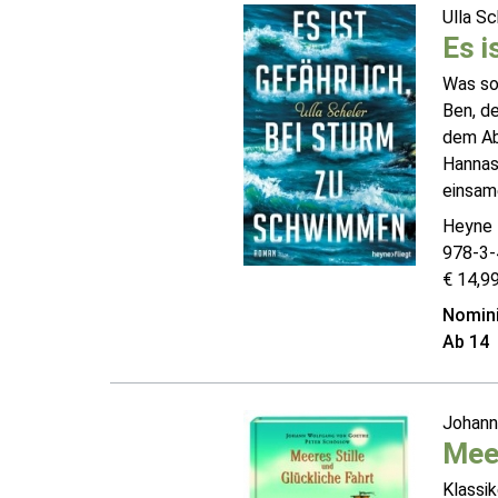
Ulla S
Es i
Was sol
Ben, d
dem Abi
Hannas 
einsame
Heyne f
978-3-
€ 14,99
Nomini
Ab 14
Johann
Meer
Klassi