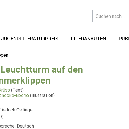
 JUGENDLITERATURPREIS
LITERANAUTEN
PUB
ppen
 Leuchtturm auf den
merklippen
Krüss
(Text)
,
enecke-Eberle
(Illustration)
riedrich Oetinger
D)
lsprache: Deutsch