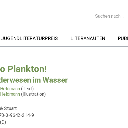
 JUGENDLITERATURPREIS
LITERANAUTEN
PUB
lo Plankton!
erwesen im Wasser
a Heldmann
(Text)
,
a Heldmann
(Illustration)
& Stuart
78-3-9642-214-9
(D)