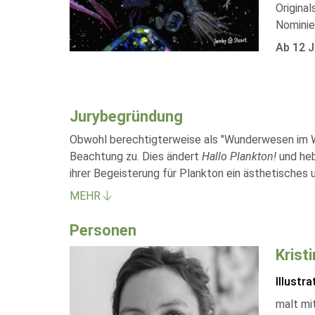
Origina
Nominie
Ab 12 J
Jurybegründung
Obwohl berechtigterweise als "Wunderwesen im W
Beachtung zu. Dies ändert
Hallo Plankton!
und heb
ihrer Begeisterung für Plankton ein ästhetisches
MEHR
Personen
Krist
Illustra
malt mi