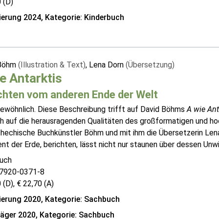
 (D)
erung 2024, Kategorie: Kinderbuch
 Böhm
(Illustration & Text)
, Lena Dorn
(Übersetzung)
e Antarktis
chten vom anderen Ende der Welt
ewöhnlich. Diese Beschreibung trifft auf David Böhms
A wie Ant
ch auf die herausragenden Qualitäten des großformatigen und 
chechische Buchkünstler Böhm und mit ihm die Übersetzerin Lena
nt der Erde, berichten, lässt nicht nur staunen über dessen Unwirt
auch
7920-0371-8
 (D), € 22,70 (A)
erung 2020, Kategorie: Sachbuch
räger 2020, Kategorie: Sachbuch