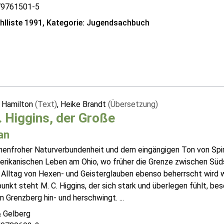
79761501-5
lliste 1991, Kategorie: Jugendsachbuch
a Hamilton
(Text)
, Heike Brandt
(Übersetzung)
 Higgins, der Große
an
nnenfroher Naturverbundenheit und dem eingängigen Ton von Spir
erikanischen Leben am Ohio, wo früher die Grenze zwischen Süds
 Alltag von Hexen- und Geisterglauben ebenso beherrscht wird w
punkt steht M. C. Higgins, der sich stark und überlegen fühlt, 
 Grenzberg hin- und herschwingt. ...
& Gelberg