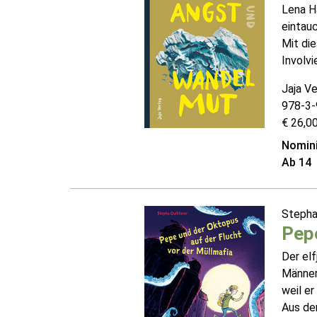
Lena Hä
eintauc
Mit die
Involvi
Jaja Ve
978-3-
€ 26,00
Nomini
Ab 14
Stepha
Pepe
Der el
Männer
weil er
Aus de