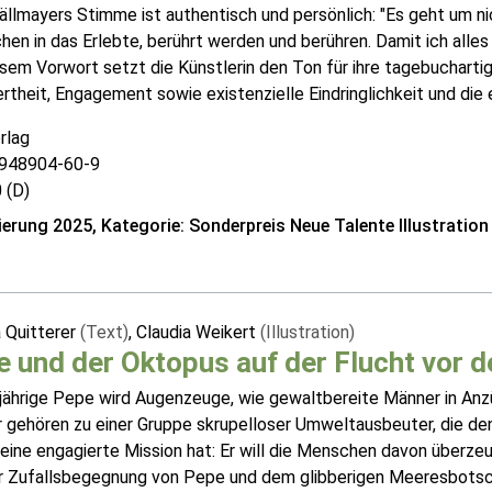
llmayers Stimme ist authentisch und persönlich: "Es geht um nic
hen in das Erlebte, berührt werden und berühren. Damit ich alles 
sem Vorwort setzt die Künstlerin den Ton für ihre tagebuchartig
ertheit, Engagement sowie existenzielle Eindringlichkeit und die er
rlag
948904-60-9
 (D)
erung 2025, Kategorie: Sonderpreis Neue Talente Illustration
 Quitterer
(Text)
, Claudia Weikert
(Illustration)
 und der Oktopus auf der Flucht vor d
fjährige Pepe wird Augenzeuge, wie gewaltbereite Männer in An
 gehören zu einer Gruppe skrupelloser Umweltausbeuter, die de
 eine engagierte Mission hat: Er will die Menschen davon überzeu
r Zufallsbegegnung von Pepe und dem glibberigen Meeresbotscha