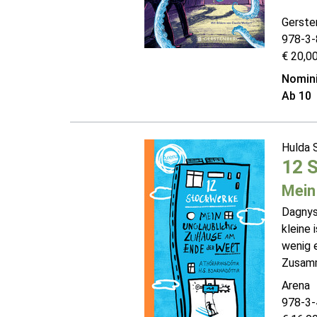
Gerste
978-3-
€ 20,00
Nomini
Ab 10
Hulda S
12 
Mein
Dagnys 
kleine 
wenig e
Zusamm
Arena
978-3-