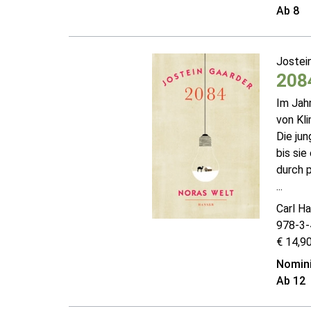
Ab 8
Jostei
2084
Im Jahr
von Kl
Die ju
bis sie
durch 
...
Carl Ha
978-3-
€ 14,90
Nomini
Ab 12