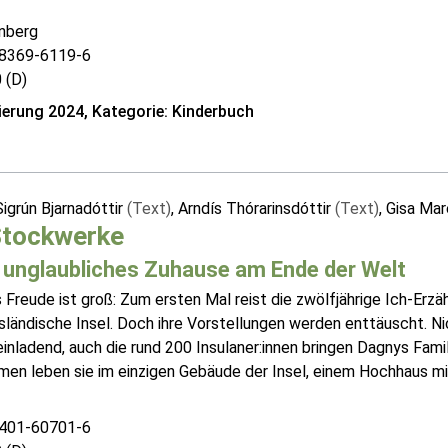
nberg
8369-6119-6
 (D)
erung 2024, Kategorie: Kinderbuch
igrún Bjarnadóttir
(Text)
, Arndís Thórarinsdóttir
(Text)
, Gisa Ma
Stockwerke
 unglaubliches Zuhause am Ende der Welt
Freude ist groß: Zum ersten Mal reist die zwölfjährige Ich-Erzähl
isländische Insel. Doch ihre Vorstellungen werden enttäuscht. Ni
inladend, auch die rund 200 Insulaner:innen bringen Dagnys Fam
en leben sie im einzigen Gebäude der Insel, einem Hochhaus mit
401-60701-6