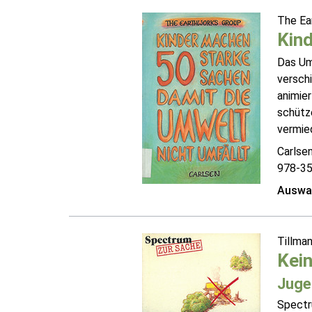
The Ea
Kind
Das Um
versch
animie
schütz
vermied
Carlsen
978-3
Auswah
Tillma
Kein
Juge
Spectr