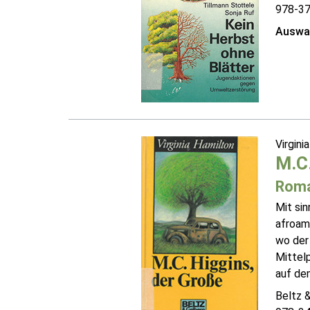
978-3
Auswah
Virgini
M.C.
Rom
Mit si
afroam
wo der
Mittel
auf dem
Beltz 