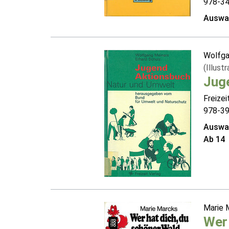
978-3
Auswah
Wolfga
(Illustr
Jug
Freizei
978-3
Auswah
Ab 14
Marie 
Wer 