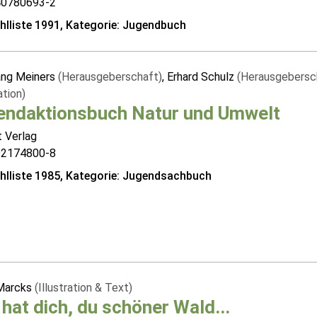
40780693-2
lliste 1991, Kategorie: Jugendbuch
ng Meiners
(Herausgeberschaft)
, Erhard Schulz
(Herausgebersc
ation)
endaktionsbuch Natur und Umwelt
t Verlag
92174800-8
lliste 1985, Kategorie: Jugendsachbuch
Marcks
(Illustration & Text)
hat dich, du schöner Wald...