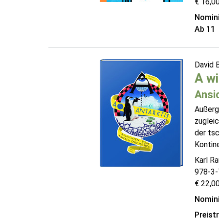
€ 16,00
Nomini
Ab 11
David
A wi
Ansi
Außerg
zuglei
der ts
Kontine
Karl R
978-3-
€ 22,00
Nomini
Preist