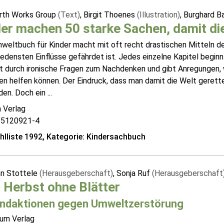
rth Works Group
(Text)
, Birgit Thoenes
(Illustration)
, Burghard B
er machen 50 starke Sachen, damit die
weltbuch für Kinder macht mit oft recht drastischen Mitteln de
iedensten Einflüsse gefährdet ist. Jedes einzelne Kapitel begi
rt durch ironische Fragen zum Nachdenken und gibt Anregungen, 
en helfen können. Der Eindruck, dass man damit die Welt gerett
en. Doch ein ...
 Verlag
55120921-4
lliste 1992, Kategorie: Kindersachbuch
nn Stottele
(Herausgeberschaft)
, Sonja Ruf
(Herausgeberschaft
 Herbst ohne Blätter
ndaktionen gegen Umweltzerstörung
um Verlag