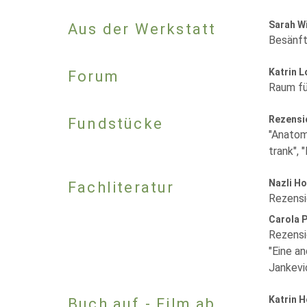
Sarah W
Aus der Werkstatt
Besänfti
Katrin 
Forum
Raum fü
Rezensi
Fundstücke
"Anatom
trank", 
Nazli H
Fachliteratur
Rezensi
Carola 
Rezensi
"Eine a
Jankevi
Katrin 
Buch auf - Film ab