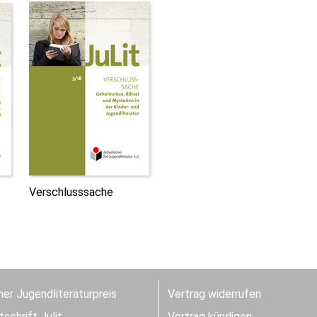
Verschlusssache
er Jugendliteraturpreis
Vertrag widerrufen
schrift Julit
Vertrag kündigen