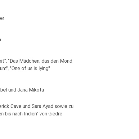
er
h
mit", "Das Mädchen, das den Mond
m", "One of us is lying"
obel und Jana Mikota
erick Cave und Sara Ayad sowie zu
 bis nach Indien" von Giedre