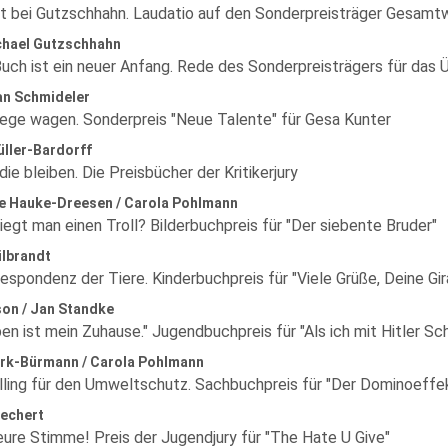
ut bei Gutzschhahn. Laudatio auf den Sonderpreisträger Gesamt
hael Gutzschhahn
uch ist ein neuer Anfang. Rede des Sonderpreisträgers für da
an Schmideler
ge wagen. Sonderpreis "Neue Talente" für Gesa Kunter
üller-Bardorff
die bleiben. Die Preisbücher der Kritikerjury
ne Hauke-Dreesen / Carola Pohlmann
egt man einen Troll? Bilderbuchpreis für "Der siebente Bruder"
ilbrandt
espondenz der Tiere. Kinderbuchpreis für "Viele Grüße, Deine Gir
son / Jan Standke
en ist mein Zuhause." Jugendbuchpreis für "Als ich mit Hitler S
rk-Bürmann / Carola Pohlmann
lling für den Umweltschutz. Sachbuchpreis für "Der Dominoeffe
iechert
eure Stimme! Preis der Jugendjury für "The Hate U Give"