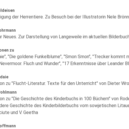
ildeisen
gung der Herrentiere. Zu Besuch bei der Illustratorin Nele Brönn
Lohrmann
r Neues. Zur Darstellung von Langeweile im aktuellen Bilderbuc
onen zu
ie", "Die goldene Funkelblume", "Smon Smon", "Trecker kommt 
"Nevermoor. Fluch und Wunder", "17 Erkenntnisse über Leander Blu
odaie
on zu "Flucht-Literatur. Texte für den Unterricht" von Dieter Wr
Pohlmann
on zu "Die Geschichte des Kinderbuchs in 100 Büchern" von Rod
ndere Geschichte des Kinderbilderbuchs vom sowjetischen Litauen
ciute und V. Geetha
Hoffmann