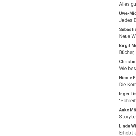
Alles g
Uwe-Mic
Jedes B
Sebasti
Neue We
Birgit M
Bücher, 
Christi
Wie besi
Nicole F
Die Korr
Inger Li
"Schreib
Anke Mä
Storyte
Linda W
Erhebt 