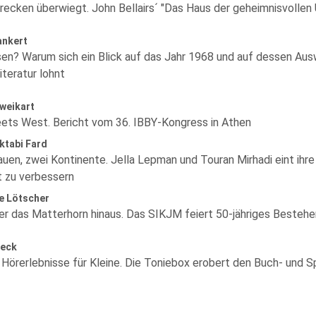
recken überwiegt. John Bellairs´ "Das Haus der geheimnisvollen 
ankert
en? Warum sich ein Blick auf das Jahr 1968 und auf dessen Ausw
teratur lohnt
weikart
ets West. Bericht vom 36. IBBY-Kongress in Athen
ktabi Fard
uen, zwei Kontinente. Jella Lepman und Touran Mirhadi eint ihre 
t zu verbessern
e Lötscher
er das Matterhorn hinaus. Das SIKJM feiert 50-jähriges Bestehe
leck
e Hörerlebnisse für Kleine. Die Toniebox erobert den Buch- und 