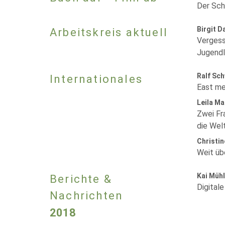
Der Sch
Birgit D
Arbeitskreis aktuell
Vergess
Jugendli
Ralf Sch
Internationales
East me
Leila Ma
Zwei Fra
die Wel
Christin
Weit üb
Kai Müh
Berichte &
Digital
Nachrichten
2018