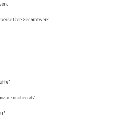
werk
s Übersetzer-Gesamtwerk
affe"
chnapskirschen aß"
kt"