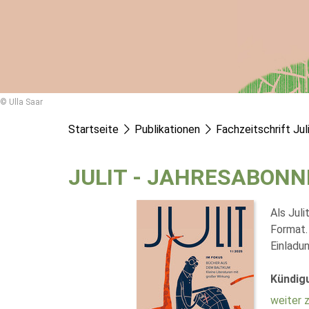
© Ulla Saar
Startseite
Publikationen
Fachzeitschrift Jul
JULIT - JAHRESABON
Als Juli
Format.
Einladun
Kündigu
weiter 