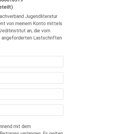
teilt)
Dachverband Jugendliteratur
ement von meinem Konto mittels
reditinstitut an, die vom
o angeforderten Lastschriften
ginnend mit dem
Betrages verlangen. Es gelten