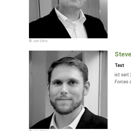
© Jon Ortiz
Steve
Text
ist sei
Forces 