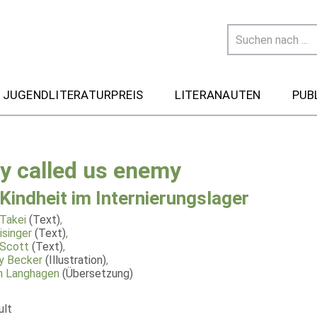
 JUGENDLITERATURPREIS
LITERANAUTEN
PUB
y called us enemy
 Kindheit im Internierungslager
Takei
(Text)
,
isinger
(Text)
,
 Scott
(Text)
,
y Becker
(Illustration)
,
an Langhagen
(Übersetzung)
ult