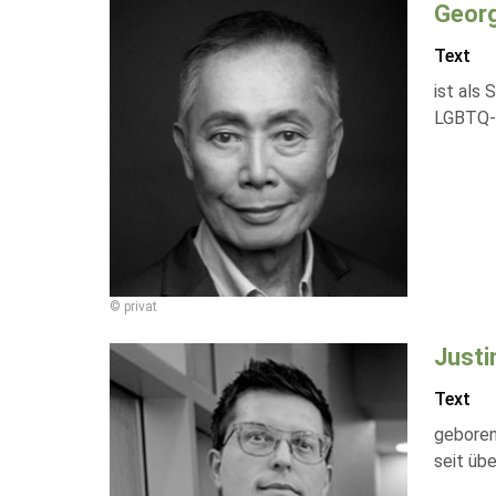
Georg
Text
ist als 
LGBTQ-R
© privat
Justi
Text
geboren
seit üb