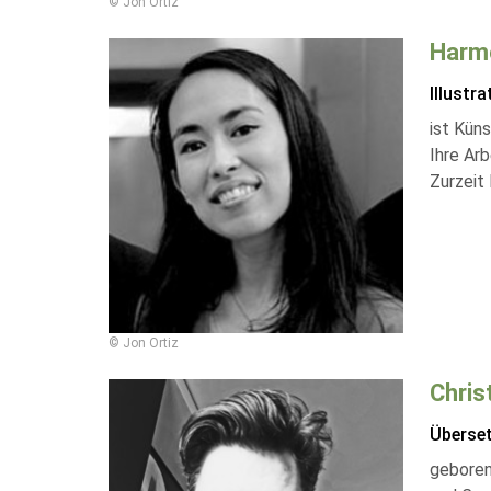
© Jon Ortiz
Harm
Illustra
ist Kün
Ihre Ar
Zurzeit 
© Jon Ortiz
Chris
Überse
geboren 