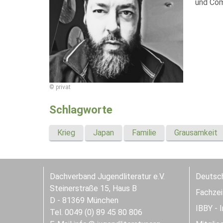
und Com
© privat
Schlagworte
Krieg
Japan
Familie
Grausamkeit
Dachverband Jugendliteratur e.V.
Deutsch
Steinerstraße 15, Haus B
Fachzeit
D - 81369 München
IBBY - 
Tel. 0049 (0) 89 45 80 806