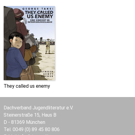
They called us enemy
Dachverband Jugendliteratur e.V.
Steinerstraße 15, Haus B
D - 81369 München
Tel. 0049 (0) 89 45 80 806