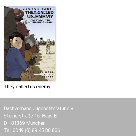
They called us enemy
Dachverband Jugendliteratur e.V.
Steinerstraße 15, Haus B
D - 81369 München
Tel. 0049 (0) 89 45 80 806