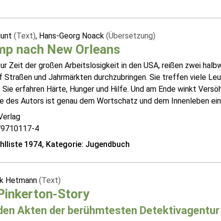
Hunt
(Text)
, Hans-Georg Noack
(Übersetzung)
mp nach New Orleans
ur Zeit der großen Arbeitslosigkeit in den USA, reißen zwei hal
f Straßen und Jahrmärkten durchzubringen. Sie treffen viele Leu
 Sie erfahren Härte, Hunger und Hilfe. Und am Ende winkt Versöh
 des Autors ist genau dem Wortschatz und dem Innenleben eines 
Verlag
79710117-4
lliste 1974, Kategorie: Jugendbuch
ik Hetmann
(Text)
Pinkerton-Story
den Akten der berühmtesten Detektivagentur