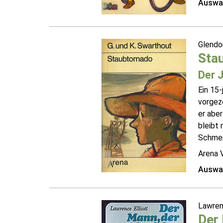
Auswah
Glendo
Sta
Der 
Ein 15-
vorgez
er aber
bleibt 
Schmerz
Arena 
Auswah
Lawren
Der 