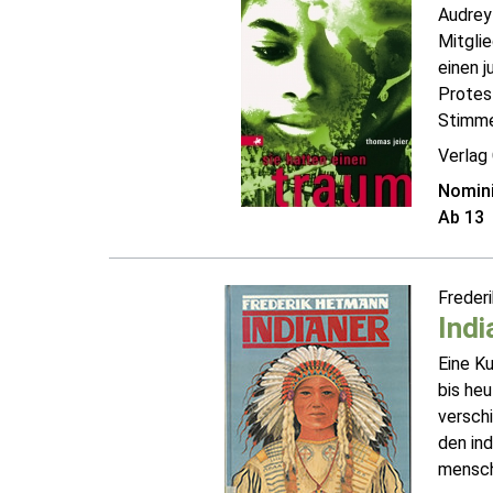
Audrey
Mitgli
einen j
Protes
Stimme 
Verlag 
Nomini
Ab 13
Freder
Indi
Eine K
bis heu
versch
den in
mensch