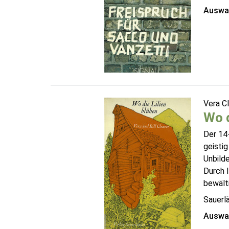
Auswah
Vera C
Wo d
Der 14-
geisti
Unbilde
Durch I
bewältig
Sauerl
Auswah