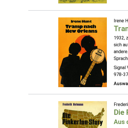
Irene 
Tra
1932, z
sich au
andere.
Sprache
Signal 
978-3
Auswah
Freder
Die 
Aus 