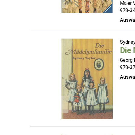
Maier 
978-3
Auswah
Sydney
Die
Georg B
978-3
Auswah