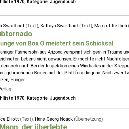
lliste 1970, Kategorie: Jugendbuch
n Swarthout
(Text)
, Kathryn Swarthout
(Text)
, Margret Rettich
ubtornado
Junge von Box O meistert sein Schicksal
jähriger Farmersohn aus Arizona verspinnt sich gern in Träume u
eichneten Lebens nicht gewachsen. Er möchte nicht Nachfolge
 dennoch ringt. Bei der Inspektion eines Windrades in der Stepp
mit gebrochenen Beinen auf der Plattform liegenn. Nach zwei Ta
en, Hunger ...
Verlag
lliste 1970, Kategorie: Jugendbuch
ce Elliott
(Text)
, Hans-Georg Noack
(Übersetzung)
Mann, der überlebte