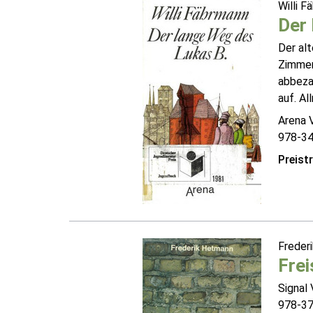
Willi 
Der 
Der alt
Zimmerl
abbezah
auf. Al
Arena 
978-3
Preist
Freder
Frei
Signal 
978-3