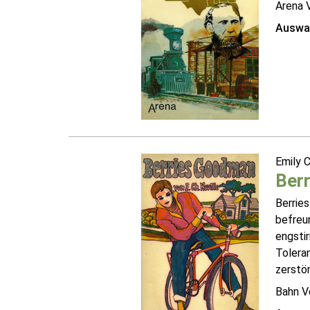
Arena 
Auswah
Emily 
Ber
Berries
befreun
engsti
Toleran
zerstör
Bahn V