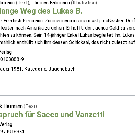
Fährmann
(Text)
, Thomas Fährmann
(Illustration)
lange Weg des Lukas B.
e Friedrich Bienmann, Zimmermann in einem ostpreußischen Dorf,
euten nach Amerika zu gehen. Er hofft, dort genug Geld zu verd
len zu können. Sein 14-jähriger Enkel Lukas begleitet ihn. Luka
lmählich enthüllt sich ihm dessen Schicksal, das nicht zuletzt auf
Verlag
40103888-9
räger 1981, Kategorie: Jugendbuch
ik Hetmann
(Text)
spruch für Sacco und Vanzetti
Verlag
79710188-4