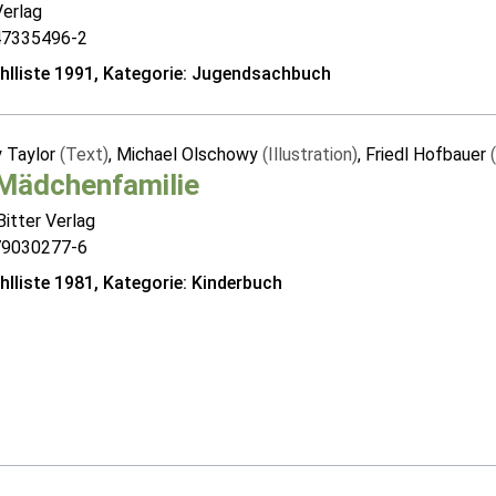
Verlag
47335496-2
lliste 1991, Kategorie: Jugendsachbuch
 Taylor
(Text)
, Michael Olschowy
(Illustration)
, Friedl Hofbauer
 Mädchenfamilie
itter Verlag
79030277-6
lliste 1981, Kategorie: Kinderbuch