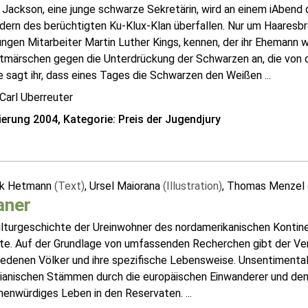
 Jackson, eine junge schwarze Sekretärin, wird an einem iAbend
edern des berüchtigten Ku-Klux-Klan überfallen. Nur um Haaresb
ungen Mitarbeiter Martin Luther Kings, kennen, der ihr Ehemann wi
tmärschen gegen die Unterdrückung der Schwarzen an, die von de
sagt ihr, dass eines Tages die Schwarzen den Weißen ...
Carl Uberreuter
erung 2004, Kategorie: Preis der Jugendjury
ik Hetmann
(Text)
, Ursel Maiorana
(Illustration)
, Thomas Menzel
aner
ulturgeschichte der Ureinwohner des nordamerikanischen Kontine
te. Auf der Grundlage von umfassenden Recherchen gibt der Verf
iedenen Völker und ihre spezifische Lebensweise. Unsentimental
dianischen Stämmen durch die europäischen Einwanderer und den
enwürdiges Leben in den Reservaten. ...