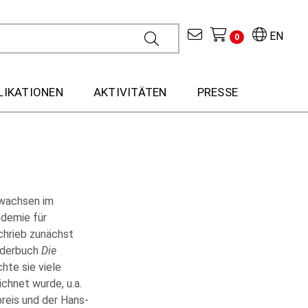
EN
0
LIKATIONEN
AKTIVITÄTEN
PRESSE
ewachsen im
ademie für
chrieb zunächst
inderbuch
Die
chte sie viele
chnet wurde, u.a.
reis und der Hans-