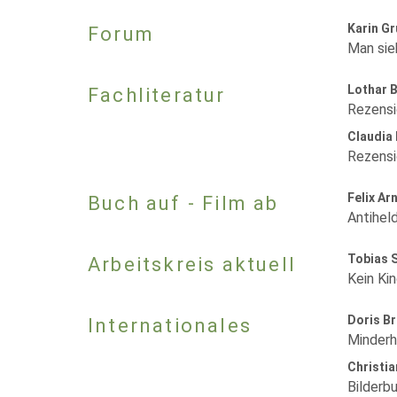
Karin G
Forum
Man sie
Lothar 
Fachliteratur
Rezensi
Claudia
Rezensi
Felix Ar
Buch auf - Film ab
Antihel
Tobias 
Arbeitskreis aktuell
Kein Ki
Doris B
Internationales
Minderh
Christi
Bilderb