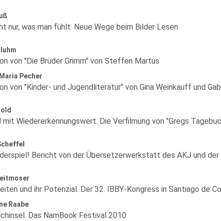
ruß
ht nur, was man fühlt. Neue Wege beim Bilder Lesen
Bluhm
on von "Die Brüder Grimm" von Steffen Martus
 Maria Pecher
on von "Kinder- und Jugendliteratur" von Gina Weinkauff und Gab
nold
d mit Wiedererkennungswert. Die Verfilmung von "Gregs Tagebuch
Scheffel
nderspiel! Bericht von der Übersetzerwerkstatt des AKJ und der
reitmoser
eiten und ihr Potenzial. Der 32. IBBY-Kongress in Santiago de 
ane Raabe
uchinsel. Das NamBook Festival 2010