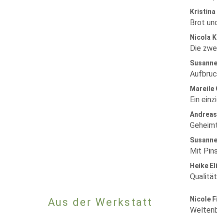
Kristina
Brot und
Nicola K
Die zwe
Susanne
Aufbruc
Mareile
Ein einz
Andreas
Geheimt
Susanne
Mit Pin
Heike El
Qualitä
Nicole F
Aus der Werkstatt
Weltenb