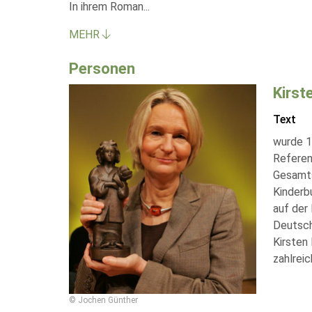
In ihrem Roman
...
MEHR
Personen
Kirst
Text
wurde 1
Referen
Gesamtsc
Kinderb
auf der
Deutsch
Kirsten 
zahlrei
© Jochen Günther