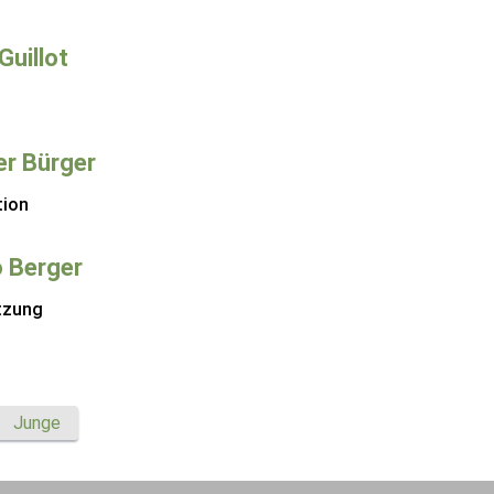
Guillot
r Bürger
tion
 Berger
tzung
Junge