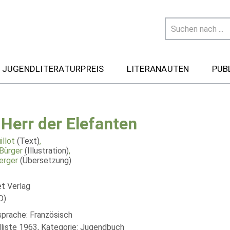
 JUGENDLITERATURPREIS
LITERANAUTEN
PUB
 Herr der Elefanten
illot
(Text)
,
Bürger
(Illustration)
,
erger
(Übersetzung)
et Verlag
D)
sprache: Französisch
liste 1963, Kategorie: Jugendbuch