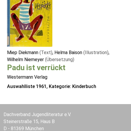
Miep Diekmann
(Text)
, Helma Baison
(Illustration)
,
Wilhelm Niemeyer
(Übersetzung)
Padu ist verrückt
Westermann Verlag
Auswahlliste 1961, Kategorie: Kinderbuch
Dachverband Jugendliteratur e.V.
Steinerstraße 15, Haus B
D - 81369 München