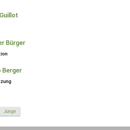
Guillot
r Bürger
tion
 Berger
tzung
Junge