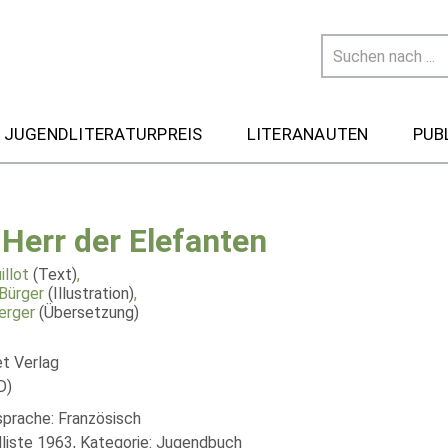
 JUGENDLITERATURPREIS
LITERANAUTEN
PUB
 Herr der Elefanten
illot
(Text)
,
Bürger
(Illustration)
,
erger
(Übersetzung)
et Verlag
D)
sprache: Französisch
liste 1963, Kategorie: Jugendbuch