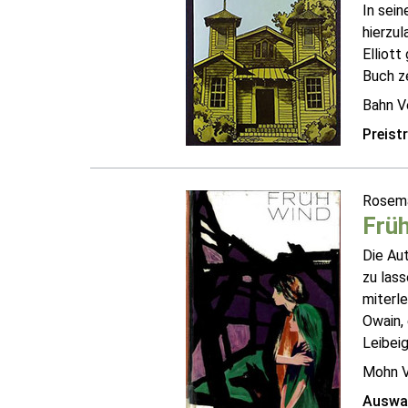
In sein
hierzu
Elliott
Buch ze
Bahn V
Preist
Rosema
Frü
Die Aut
zu lass
miterle
Owain, 
Leibeig
Mohn V
Auswah