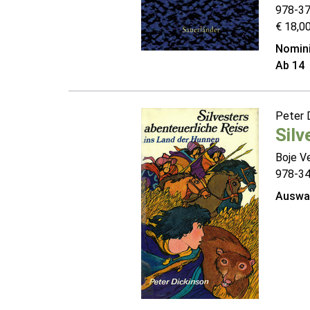
978-3
€ 18,00
Nomini
Ab 14
Peter 
Silv
Boje V
978-3
Auswah