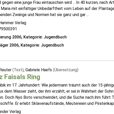
d gegen eine junge Frau eintauschen wird ... In 40 kurzen, nach 
t Maria mit einfältiger Unbedarftheit vom Leben auf der Planta
henden Zwänge und Normen hat sie ganz und gar ...
Hammer Verlag
79500391
erung 2006, Kategorie: Jugendbuch
räger 2006, Kategorie: Jugendbuch
 Reuter
(Text)
, Gabriele Haefs
(Übersetzung)
z Faisals Ring
ibik im 17. Jahrhundert: Wie jedermann träumt auch der 15-jähr
s dem Wasser zieht, der ihm erzählt, er sei in Wahrheit der Soh
en. Doch Nyo Boto verschwindet, und die Suche nach ihm führt T
schiffe. Er erlebt Sklavenaufstände, Meutereien und Piratenkapi
änder Verlag