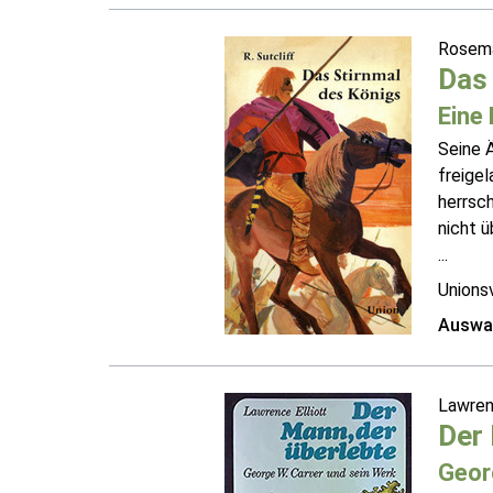
Rosema
Das 
Eine
Seine 
freigel
herrsc
nicht ü
...
Unions
Auswah
Lawren
Der 
Geor