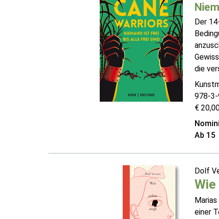
Niema
Der 14
Bedingu
anzusch
Gewisse
die ver
Kunst
978-3-
€ 20,00
Nomini
Ab 15
Dolf V
Wie 
Marias 
einer T