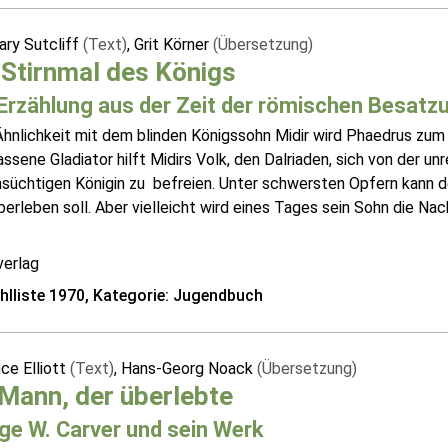
ry Sutcliff
(Text)
, Grit Körner
(Übersetzung)
Stirnmal des Königs
 Erzählung aus der Zeit der römischen Besatz
Ähnlichkeit mit dem blinden Königssohn Midir wird Phaedrus zum
assene Gladiator hilft Midirs Volk, den Dalriaden, sich von der
hsüchtigen Königin zu befreien. Unter schwersten Opfern kann d
berleben soll. Aber vielleicht wird eines Tages sein Sohn die Na
verlag
lliste 1970, Kategorie: Jugendbuch
ce Elliott
(Text)
, Hans-Georg Noack
(Übersetzung)
Mann, der überlebte
ge W. Carver und sein Werk