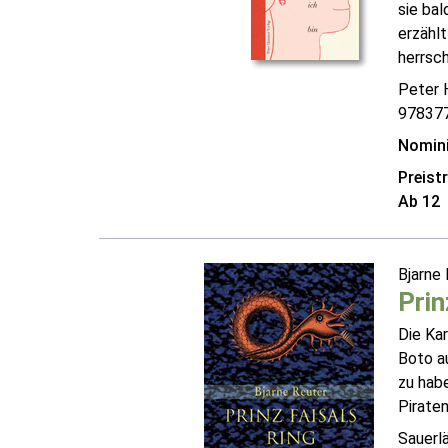
sie bal
erzähl
herrsc
Peter 
97837
Nomini
Preist
Ab 12
Bjarne
Prin
Die Kar
Boto au
zu hab
Piraten
Sauerl