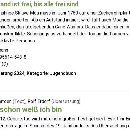
nd ist frei, bis alle frei sind
-jährige Sklave Moa muss im Jahr 1760 auf einer Zuckerrohrplan
ngen arbeiten. Als ein Aufstand initiiert wird, fällt auch Moa di
ließen, den titelgebenden Cane Warriors. Dass er dabei einen brut
nskonflikte. Schonungslos verhandelt der Roman die Formen von 
sklavte Personen ...
mann
95614-543-8
 (D)
erung 2024, Kategorie: Jugendbuch
erroen
(Text)
, Rolf Erdorf
(Übersetzung)
schön weiß ich bin
12. Geburtstag wird mit einem großen Fest gefeiert. Es ist ihr 
eeplantage im Surinam des 19. Jahrhunderts. Als Überraschung e