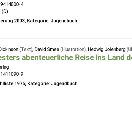
79414800-4
 (D)
erung 2003, Kategorie: Jugendbuch
Dickinson
(Text)
, David Smee
(Illustration)
, Hedwig Jolenberg
(Ü
esters abenteuerliche Reise ins Land 
erlag
41411090-9
lliste 1976, Kategorie: Jugendbuch