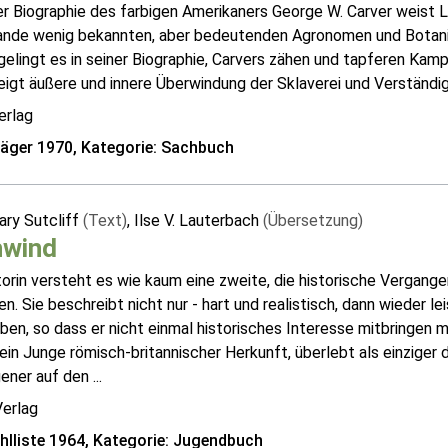
er Biographie des farbigen Amerikaners George W. Carver weist 
lande wenig bekannten, aber bedeutenden Agronomen und Botanik
 gelingt es in seiner Biographie, Carvers zähen und tapferen Ka
igt äußere und innere Überwindung der Sklaverei und Verständigun
erlag
räger 1970, Kategorie: Sachbuch
ry Sutcliff
(Text)
, Ilse V. Lauterbach
(Übersetzung)
hwind
orin versteht es wie kaum eine zweite, die historische Vergang
en. Sie beschreibt nicht nur - hart und realistisch, dann wieder l
ben, so dass er nicht einmal historisches Interesse mitbringen
ein Junge römisch-britannischer Herkunft, überlebt als einziger
ener auf den ...
erlag
lliste 1964, Kategorie: Jugendbuch