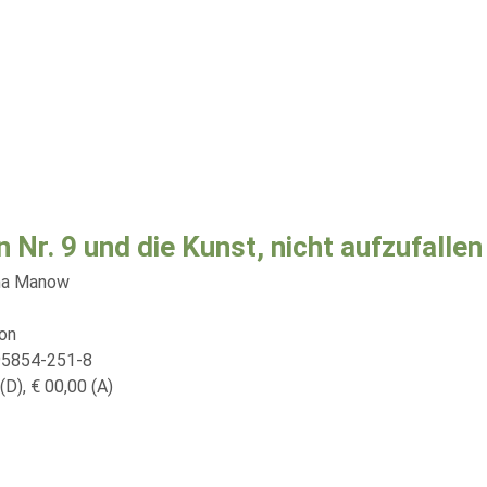
n Nr. 9 und die Kunst, nicht aufzufallen
na Manow
ion
95854-251-8
(D), € 00,00 (A)