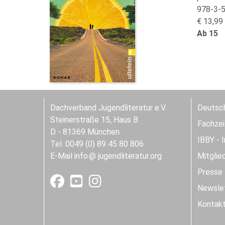
978-3-
€ 13,99 
Ab 15
Dachverband Jugendliteratur e.V.
Deutsch
Steinerstraße 15, Haus B
Fachzeit
D - 81369 München
IBBY - 
Tel. 0049 (0) 89 45 80 806
E-Mail
info
jugendliteratur.org
Mitglie
Presse
Newslet
Kontak