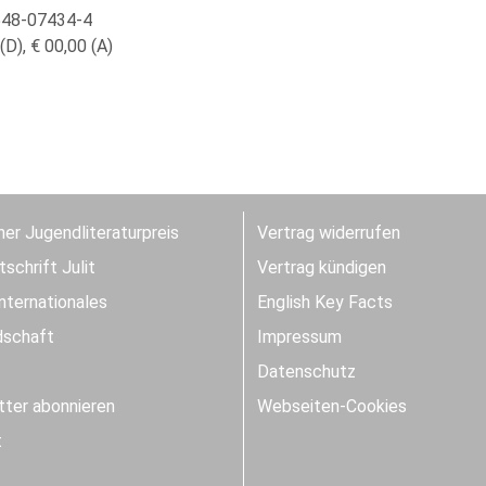
548-07434-4
(D), € 00,00 (A)
er Jugendliteraturpreis
Vertrag widerrufen
schrift Julit
Vertrag kündigen
Internationales
English Key Facts
dschaft
Impressum
Datenschutz
ter abonnieren
Webseiten-Cookies
t