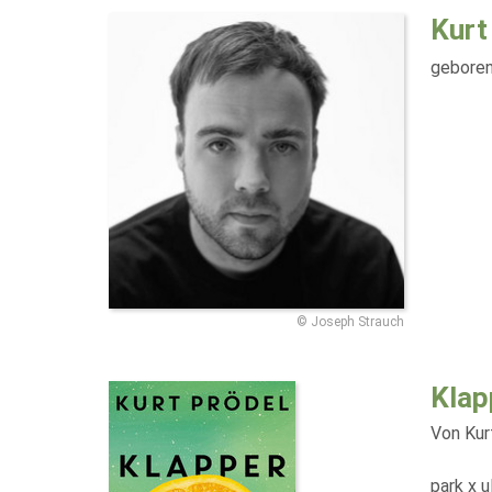
Kurt
geboren
© Joseph Strauch
Klap
Von Kur
park x u