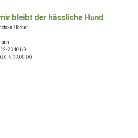
mir bleibt der hässliche Hund
nziska Hörner
mann
522-20401-9
(D), € 00,00 (A)