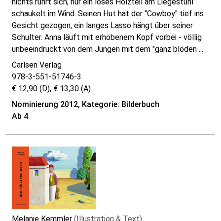
nichts rührt sich, nur ein loses Holzteil am Liegestuhl
schaukelt im Wind. Seinen Hut hat der "Cowboy" tief ins
Gesicht gezogen, ein langes Lasso hängt über seiner
Schulter. Anna läuft mit erhobenem Kopf vorbei - völlig
unbeeindruckt von dem Jungen mit dem "ganz blöden
...
Carlsen Verlag
978-3-551-51746-3
€ 12,90 (D), € 13,30 (A)
Nominierung 2012, Kategorie: Bilderbuch
Ab 4
Melanie Kemmler
(Illustration & Text)