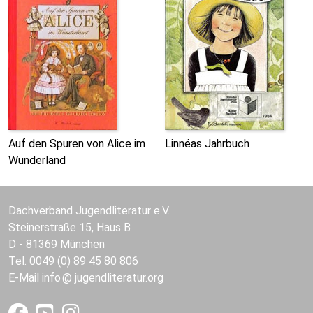
Auf den Spuren von Alice im
Linnéas Jahrbuch
Wunderland
Dachverband Jugendliteratur e.V.
Steinerstraße 15, Haus B
D - 81369 München
Tel. 0049 (0) 89 45 80 806
E-Mail
info
jugendliteratur.org