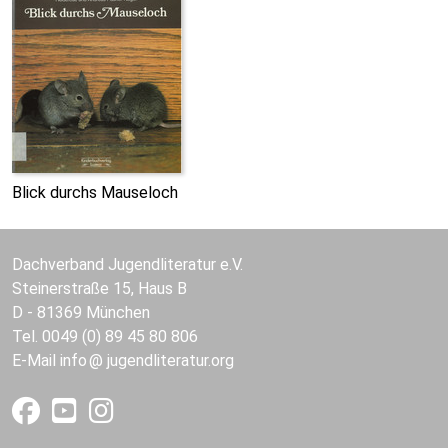
Blick durchs Mauseloch
Dachverband Jugendliteratur e.V.
Steinerstraße 15, Haus B
D - 81369 München
Tel. 0049 (0) 89 45 80 806
E-Mail
info
jugendliteratur.org