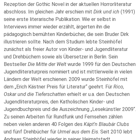
Rezeption der Gothic Novel in der aktuellen Horrorliteratur
abschloss. Im gleichen Jahr erschien mit
Dirk und ich
(1991)
seine erste literarische Publikation. Wie er selbst in
Interviews immer wieder erzählt, ärgerten ihn die
pädagogisch bemühten Kinderbücher, die sein Bruder Dirk
illustrieren sollte. Nach dem Studium lebte Steinhöfel
zunächst als freier Autor von Kinder- und Jugendliteratur
und Drehbüchern sowie als Übersetzer in Berlin. Sein
Bestseller
Die Mitte der Welt
wurde 1999 für den Deutschen
Jugendliteraturpreis nominiert und ist mittlerweile in vielen
Ländern der Welt erschienen. 2009 wurde Steinhöfel mit
dem „Erich Kästner Preis für Literatur“ geehrt. Für
Rico,
Oskar und die Tieferschatten
erhielt er u.a. den Deutschen
Jugendliteraturpreis, den Katholischen Kinder- und
Jugendbuchpreis und die Auszeichnung „Lesekünstler 2009“.
Zu seinen Arbeiten für Rundfunk und Fernsehen zählen
neben vielen anderen 40 Folgen des
Käpt’n Blaubär Clubs
und fünf Drehbücher für
Urmel aus dem Eis
. Seit 2010 lebt
Andreas Steinhöfel wieder in seiner Heimatstadt