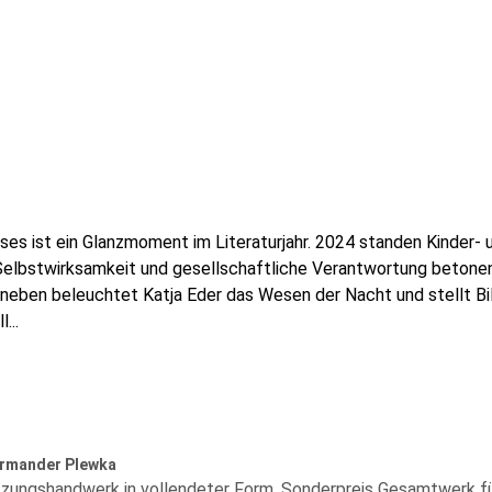
ses ist ein Glanzmoment im Literaturjahr. 2024 standen Kinder-
lbstwirksamkeit und gesellschaftliche Verantwortung betonen
neben beleuchtet Katja Eder das Wesen der Nacht und stellt Bi
ll
...
rmander Plewka
zungshandwerk in vollendeter Form. Sonderpreis Gesamtwerk fü