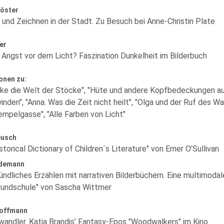
Köster
 und Zeichnen in der Stadt. Zu Besuch bei Anne-Christin Plate
er
 Angst vor dem Licht? Faszination Dunkelheit im Bilderbuch
onen zu:
ke die Welt der Stöcke", "Hüte und andere Kopfbedeckungen aus 
nden", "Anna. Was die Zeit nicht heilt", "Olga und der Ruf des W
empelgasse", "Alle Farben von Licht"
eusch
storical Dictionary of Children´s Literature" von Emer O’Sullivan
ldemann
ündliches Erzählen mit narrativen Bilderbüchern. Eine multimoda
Grundschule" von Sascha Wittmer
Hoffmann
wandler. Katja Brandis’ Fantasy-Epos "Woodwalkers" im Kino