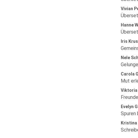
Vivian P
Überset
Hanne W
Überset
Iris Kru
Gemeins
Nele Sc
Gelunge
Carola G
Mut erle
Viktoria
Freunde
Evelyn G
Spuren 
Kristina
Schreib