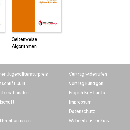
Seitenweise
Algorithmen
er Jugendliteraturpreis
Vertrag widerrufen
schrift Julit
Vertrag kündigen
Internationales
English Key Facts
dschaft
Impressum
Datenschutz
ter abonnieren
Webseiten-Cookies
t