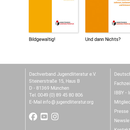
Bildgewaltig!
Und dann Nichts?
Dachverband Jugendliteratur e.V.
Deutsch
Steinerstraße 15, Haus B
Fachzeit
D - 81369 München
IBBY - 
Tel. 0049 (0) 89 45 80 806
E-Mail
info
jugendliteratur.org
Mitglie
Presse
Newslet
Kontak