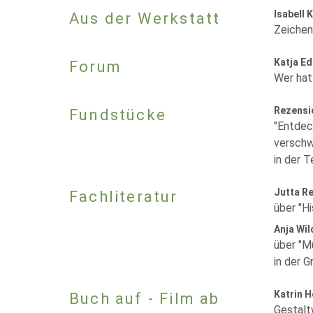
Isabell 
Aus der Werkstatt
Zeichen
Katja Ed
Forum
Wer hat
Rezensi
Fundstücke
"Entdec
verschwi
in der T
Jutta R
Fachliteratur
über "Hi
Anja Wi
über "M
in der 
Katrin 
Buch auf - Film ab
Gestalt