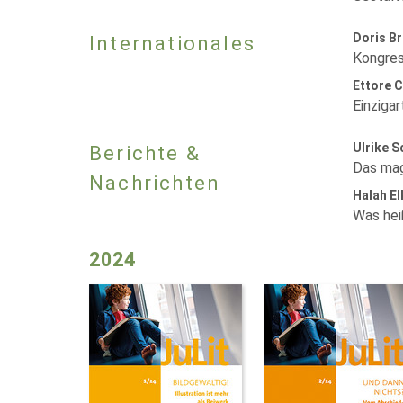
Doris B
Internationales
Kongres
Ettore 
Einziga
Ulrike 
Berichte &
Das mag
Nachrichten
Halah El
Was hei
2024