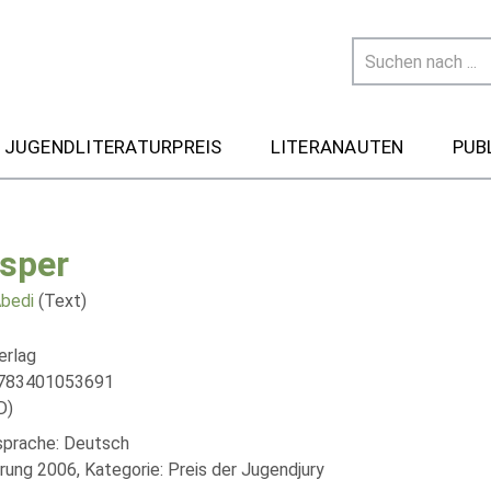
 JUGENDLITERATURPREIS
LITERANAUTEN
PUB
sper
Abedi
(Text)
erlag
9783401053691
D)
lsprache: Deutsch
rung 2006, Kategorie: Preis der Jugendjury