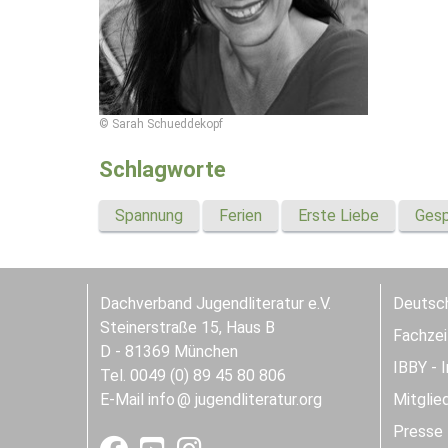
© Sarah Schueddekopf
Schlagworte
Spannung
Ferien
Erste Liebe
Gesp
Dachverband Jugendliteratur e.V.
Deutsch
Steinerstraße 15, Haus B
Fachzeit
D - 81369 München
IBBY - 
Tel. 0049 (0) 89 45 80 806
E-Mail
info
jugendliteratur.org
Mitglie
Presse