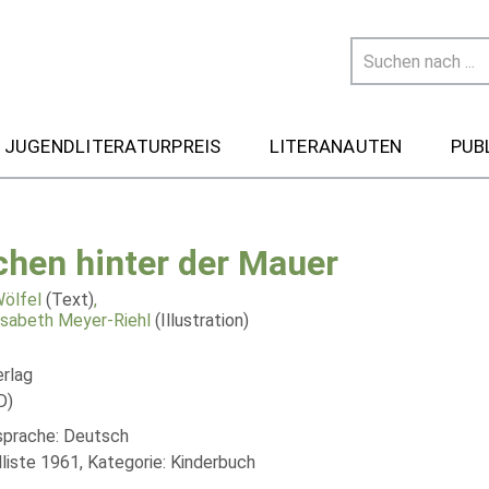
 JUGENDLITERATURPREIS
LITERANAUTEN
PUB
chen hinter der Mauer
Wölfel
(Text)
,
isabeth Meyer-Riehl
(Illustration)
rlag
D)
lsprache: Deutsch
liste 1961, Kategorie: Kinderbuch