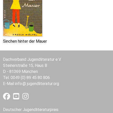
Sinchen hinter der Mauer
Dachverband Jugendliteratur e.V.
Steinerstraße 15, Haus B
D - 81369 München
Tel. 0049 (0) 89 45 80 806
E-Mail
info
jugendliteratur.org
Deutscher Jugendliteraturpreis