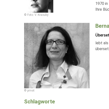
1970 in 
Ihre Bü
© Foto: V. Kraouby
Berna
Überse
lebt al
überset
© privat
Schlagworte