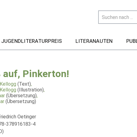
 JUGENDLITERATURPREIS
LITERANAUTEN
PUB
 auf, Pinkerton!
Kellogg
(Text)
,
Kellogg
(Illustration)
,
ar
(Übersetzung)
,
ar
(Übersetzung)
riedrich Oetinger
978-378916183-4
D)