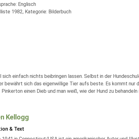
sprache: Englisch
liste 1982, Kategorie: Bilderbuch
ill sich einfach nichts beibringen lassen. Selbst in der Hundesch
 bewährt sich das eigenwillige Tier aufs beste. Es kommt nur dar
 Pinkerton einen Dieb und man weiß, wie der Hund zu behandeln i
n Kellogg
tion & Text
1941 in Connecticut/USA ist ein amerikanischer Autor und Illustr