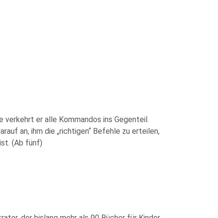
ule verkehrt er alle Kommandos ins Gegenteil.
auf an, ihm die „richtigen“ Befehle zu erteilen,
st. (Ab fünf)
ator, der bislang mehr als 90 Bücher für Kinder