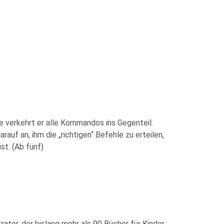
ule verkehrt er alle Kommandos ins Gegenteil.
auf an, ihm die „richtigen“ Befehle zu erteilen,
st. (Ab fünf)
ator, der bislang mehr als 90 Bücher für Kinder