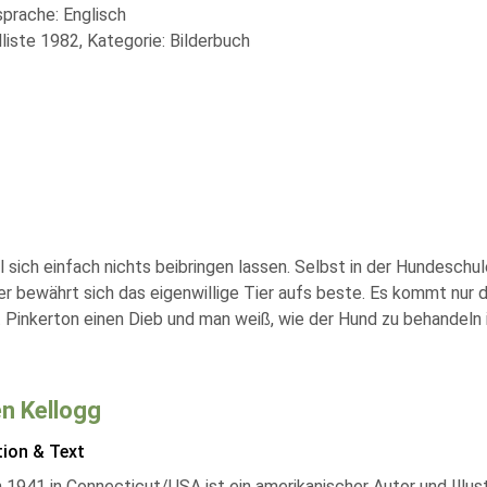
sprache: Englisch
liste 1982, Kategorie: Bilderbuch
ill sich einfach nichts beibringen lassen. Selbst in der Hundesch
 bewährt sich das eigenwillige Tier aufs beste. Es kommt nur dar
 Pinkerton einen Dieb und man weiß, wie der Hund zu behandeln i
n Kellogg
tion & Text
1941 in Connecticut/USA ist ein amerikanischer Autor und Illustr