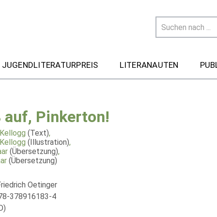
 JUGENDLITERATURPREIS
LITERANAUTEN
PUB
 auf, Pinkerton!
Kellogg
(Text)
,
Kellogg
(Illustration)
,
ar
(Übersetzung)
,
ar
(Übersetzung)
riedrich Oetinger
978-378916183-4
D)