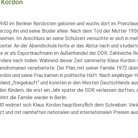
 Kordon
943 im Berliner Nordosten geboren und wuchs dort im Prenzlauer 
erzog ihn und seine Brüder allein. Nach dem Tod der Mutter 195
eimen. Im Anschluss an seine Schulzeit versuchte er sich in mehr
beiter. An der Abendschule holte er das Abitur nach und studier
te er als Exportkaufmann im Außenhandel der DDR. Zahlreiche Reis
ndere nach Indien. Während dieser Zeit sammelte Klaus Kordon vie
endromanen verarbeitete. Der Plan, mit seiner Familie 1972 über 
ordon und seine Frau kamen in politische Haft. Nach einjähriger 
land „freigekauft“ und konnten in den Westen Deutschlands ausr
en Kindern, die erst ein Jahr später die DDR verlassen durften, 
nt die Familie wieder in Berlin.
80 widmet sich Klaus Kordon hauptberuflich dem Schreiben. Vie
zt und mit namhaften nationalen und internationalen Preisen au