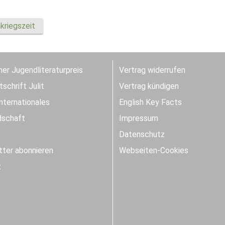
kriegszeit
er Jugendliteraturpreis
Vertrag widerrufen
schrift Julit
Vertrag kündigen
Internationales
English Key Facts
dschaft
Impressum
Datenschutz
ter abonnieren
Webseiten-Cookies
t