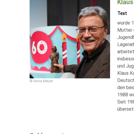
Klaus
Text
wurde 1
Mutter 
Jugendh
Lagerar
arbeite
insbeso
und Jug
Klaus K
Deutsch
© Anna Meuer
den beid
1988 woh
Seit 19
überset