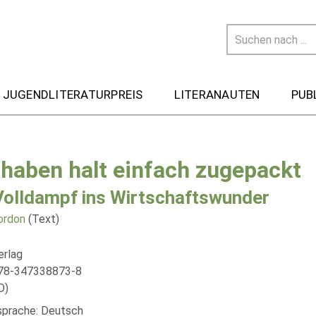
 JUGENDLITERATURPREIS
LITERANAUTEN
PUB
 haben halt einfach zugepackt
Volldampf ins Wirtschaftswunder
ordon
(Text)
erlag
978-347338873-8
D)
lsprache: Deutsch