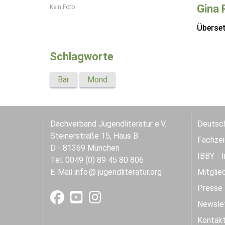
Gina 
Kein Foto
Überse
Schlagworte
Bär
Mond
Dachverband Jugendliteratur e.V.
Deutsch
Steinerstraße 15, Haus B
Fachzeit
D - 81369 München
IBBY - 
Tel. 0049 (0) 89 45 80 806
E-Mail
info
jugendliteratur.org
Mitglie
Presse
Newslet
Kontak