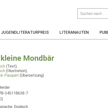
 JUGENDLITERATURPREIS
LITERANAUTEN
PUB
 kleine Mondbär
sch
(Text)
,
sch
(Illustration)
,
ck-Pauquèt
(Übersetzung)
Herder
978-345118638-7
D)
sprache: Englisch