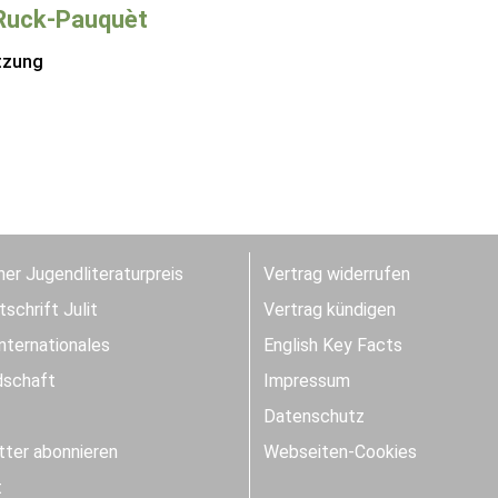
Ruck-Pauquèt
tzung
er Jugendliteraturpreis
Vertrag widerrufen
schrift Julit
Vertrag kündigen
Internationales
English Key Facts
dschaft
Impressum
Datenschutz
ter abonnieren
Webseiten-Cookies
t