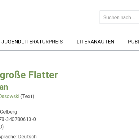
 JUGENDLITERATURPREIS
LITERANAUTEN
PUB
 große Flatter
an
Ossowski
(Text)
 Gelberg
978-340780613-0
D)
lsprache: Deutsch