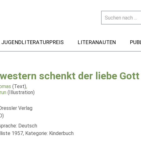
 JUGENDLITERATURPREIS
LITERANAUTEN
PUB
western schenkt der liebe Gott
homas
(Text)
,
run
(Illustration)
Dressler Verlag
D)
lsprache: Deutsch
liste 1957, Kategorie: Kinderbuch