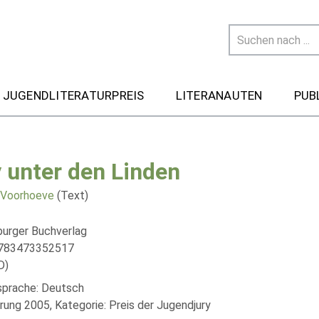
 JUGENDLITERATURPREIS
LITERANAUTEN
PUB
y unter den Linden
 Voorhoeve
(Text)
urger Buchverlag
9783473352517
D)
lsprache: Deutsch
rung 2005, Kategorie: Preis der Jugendjury