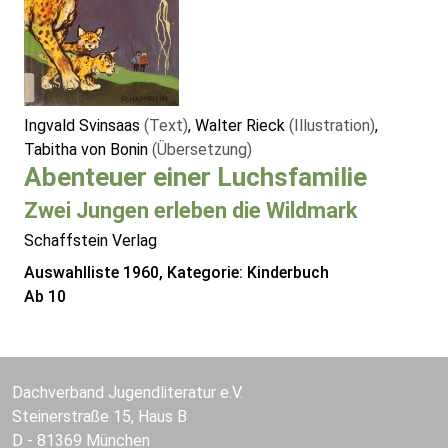
Ingvald Svinsaas
(Text)
, Walter Rieck
(Illustration)
,
Tabitha von Bonin
(Übersetzung)
Abenteuer einer Luchsfamilie
Zwei Jungen erleben die Wildmark
Schaffstein Verlag
Auswahlliste 1960, Kategorie: Kinderbuch
Ab 10
Dachverband Jugendliteratur e.V.
Steinerstraße 15, Haus B
D - 81369 München