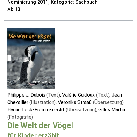
Nominierung 2011, Kategorie: Sachbuch
Ab 13
Philippe J. Dubois
(Text)
, Valérie Guidoux
(Text)
, Jean
Chevallier
(Illustration)
, Veronika Straaß
(Übersetzung)
,
Hanne Leck-Frommknecht
(Übersetzung)
, Gilles Martin
(Fotografie)
Die Welt der Vögel
für Kinder erzählt