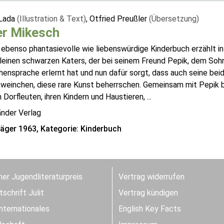
Lada
(Illustration & Text)
, Otfried Preußler
(Übersetzung)
er Mikesch
 ebenso phantasievolle wie liebenswürdige Kinderbuch erzählt in
leinen schwarzen Katers, der bei seinem Freund Pepik, dem Sohn
ensprache erlernt hat und nun dafür sorgt, dass auch seine bei
weinchen, diese rare Kunst beherrschen. Gemeinsam mit Pepik be
 Dorfleuten, ihren Kindern und Haustieren, ...
änder Verlag
räger 1963, Kategorie: Kinderbuch
er Jugendliteraturpreis
Vertrag widerrufen
schrift Julit
Vertrag kündigen
Internationales
English Key Facts