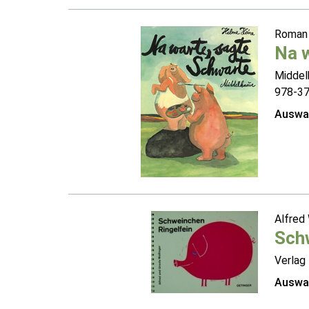
Roman 
Na 
Middel
978-3
Auswah
Alfred
Schw
Verlag 
Auswah