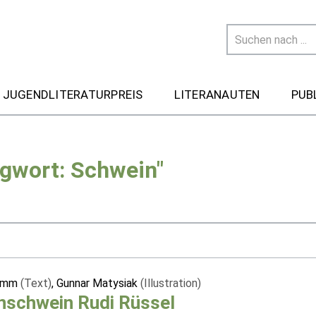
 JUGENDLITERATURPREIS
LITERANAUTEN
PUB
agwort: Schwein"
imm
(Text)
, Gunnar Matysiak
(Illustration)
nschwein Rudi Rüssel