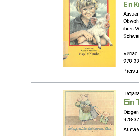
Ein K
Ausgere
Obwohl 
ihren W
Schwein
...
Verlag
978-3
Preist
Tatjan
Ein 
Diogen
978-3
Auswah