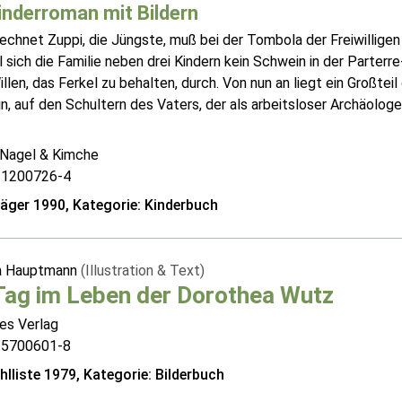
inderroman mit Bildern
chnet Zuppi, die Jüngste, muß bei der Tombola der Freiwilligen
sich die Familie neben drei Kindern kein Schwein in der Parter
illen, das Ferkel zu behalten, durch. Von nun an liegt ein Großte
, auf den Schultern des Vaters, der als arbeitsloser Archäologe
 Nagel & Kimche
31200726-4
räger 1990, Kategorie: Kinderbuch
a Hauptmann
(Illustration & Text)
Tag im Leben der Dorothea Wutz
es Verlag
25700601-8
lliste 1979, Kategorie: Bilderbuch