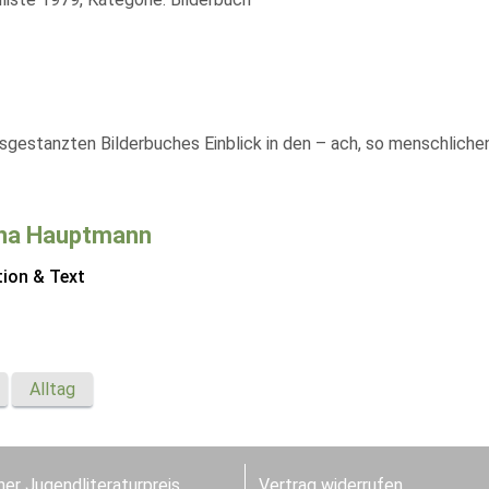
usgestanzten Bilderbuches Einblick in den – ach, so menschlichen
ana Hauptmann
tion & Text
Alltag
er Jugendliteraturpreis
Vertrag widerrufen