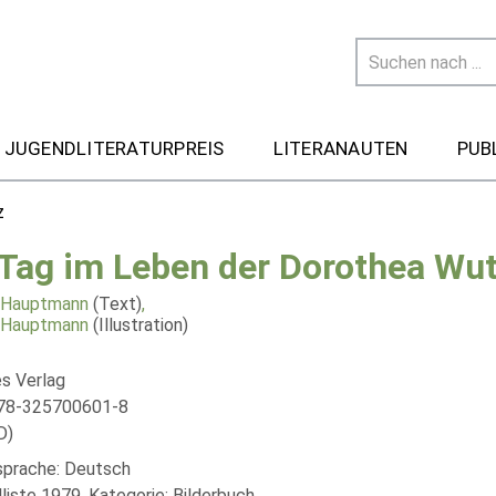
 JUGENDLITERATURPREIS
LITERANAUTEN
PUB
z
 Tag im Leben der Dorothea Wu
 Hauptmann
(Text)
,
 Hauptmann
(Illustration)
s Verlag
978-325700601-8
D)
lsprache: Deutsch
liste 1979, Kategorie: Bilderbuch