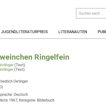
 JUGENDLITERATURPREIS
LITERANAUTEN
PUB
weinchen Ringelfein
ollinger
(Text)
,
ollinger
(Text)
riedrich Oetinger
D)
lsprache: Deutsch
liste 1967, Kategorie: Bilderbuch